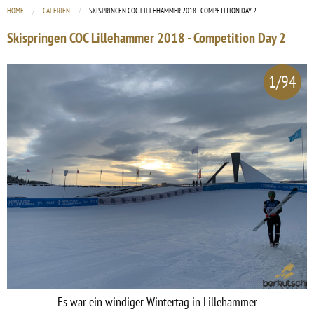
HOME
GALERIEN
CURRENT:
SKISPRINGEN COC LILLEHAMMER 2018 - COMPETITION DAY 2
Skispringen COC Lillehammer 2018 - Competition Day 2
1/94
Es war ein windiger Wintertag in Lillehammer