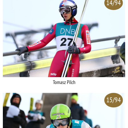
14/94
Tomasz Pilch
15/94