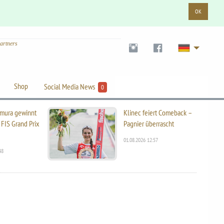
OK
artners
Shop
Social Media News
0
mura gewinnt
Klinec feiert Comeback –
 FIS Grand Prix
Pagnier überrascht
01.08.2026 12:57
48