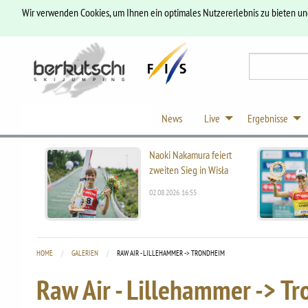
Wir verwenden Cookies, um Ihnen ein optimales Nutzererlebnis zu bieten u
News
Live
Ergebnisse
Naoki Nakamura feiert
zweiten Sieg in Wisła
02.08.2026 16:55
HOME
GALERIEN
CURRENT:
RAW AIR - LILLEHAMMER -> TRONDHEIM
Raw Air - Lillehammer -> T