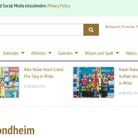
nd Social Media einzubinden.
Privacy Policy
Berkutschi Premium P
Kalender
Athleten
Galerien
Wissen und Spaß
Videos
Nika Vodan feiert Grand-
Naoki Naka
Prix-Sieg in Wisła
Auftakt des
in Wisła
02.08.2026 13:11
01.08.2026 19:
rondheim