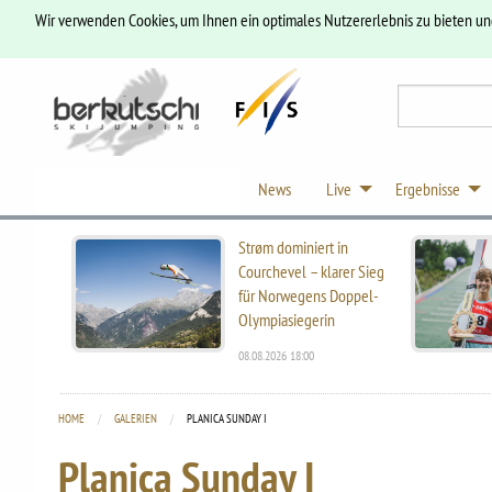
Wir verwenden Cookies, um Ihnen ein optimales Nutzererlebnis zu bieten u
News
Live
Ergebnisse
Strøm dominiert in
Courchevel – klarer Sieg
für Norwegens Doppel-
Olympiasiegerin
08.08.2026 18:00
HOME
GALERIEN
CURRENT:
PLANICA SUNDAY I
Planica Sunday I