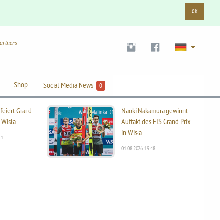
OK
artners
Shop
Social Media News
0
feiert Grand-
Naoki Nakamura gewinnt
n Wisła
Auftakt des FIS Grand Prix
in Wisła
11
01.08.2026 19:48