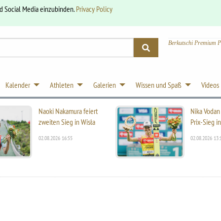
nd Social Media einzubinden.
Privacy Policy
Berkutschi Premium P
Kalender
Athleten
Galerien
Wissen und Spaß
Videos
Naoki Nakamura feiert
Nika Vodan 
zweiten Sieg in Wisła
Prix-Sieg i
02.08.2026 16:55
02.08.2026 13: