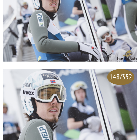
148/352