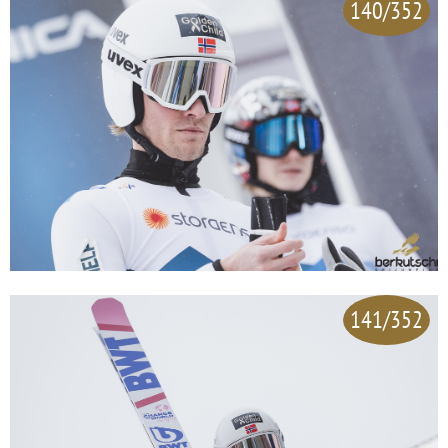
140/352
141/352