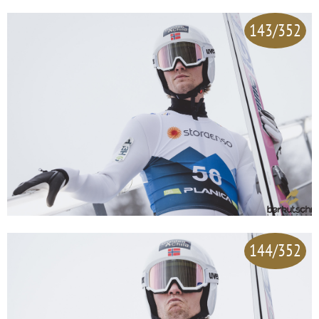
143/352
144/352