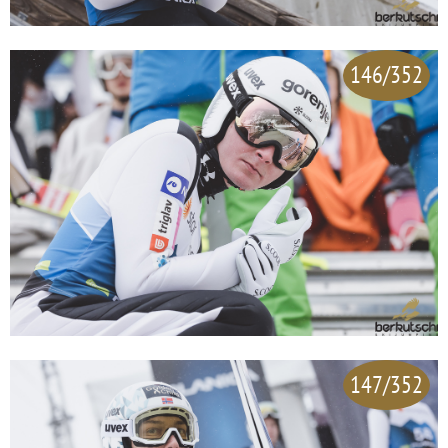
146/352
147/352