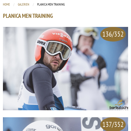
HOME
GALERIEN
CURRENT:
PLANICA MEN TRAINING
PLANICA MEN TRAINING
136/352
137/352