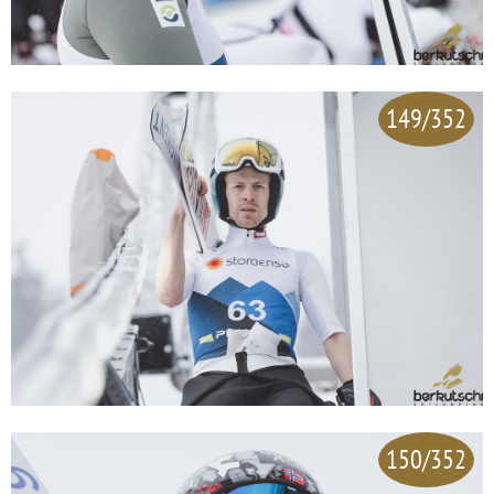
149/352
150/352