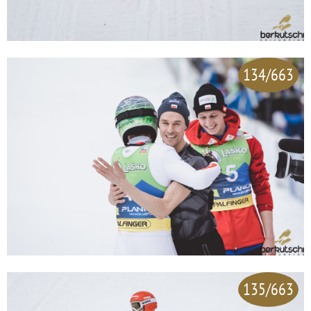
134/663
135/663