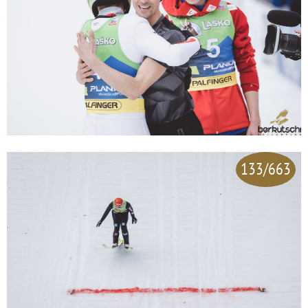
133/663