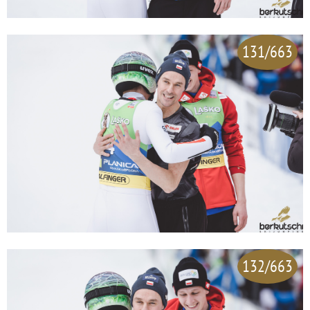
131/663
132/663