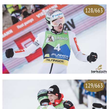
128/663
129/663