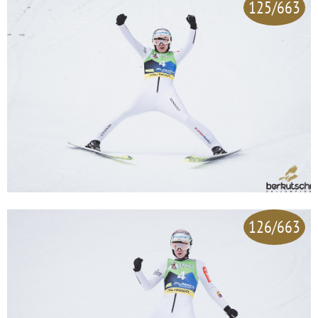
125/663
126/663