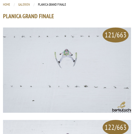
HOME
GALERIEN
CURRENT:
PLANICA GRAND FINALE
PLANICA GRAND FINALE
121/663
122/663