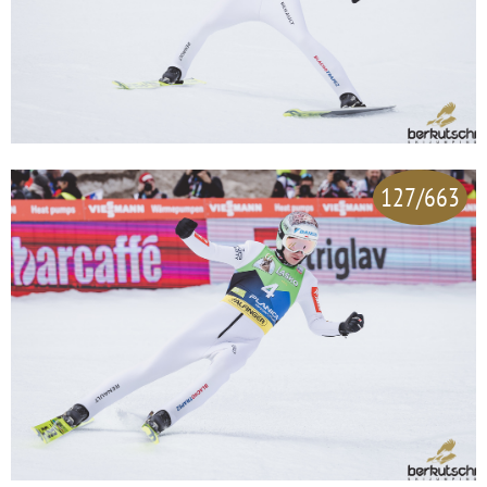
127/663