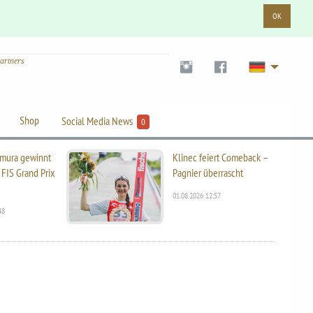
OK
artners
Shop
Social Media News
0
mura gewinnt
Klinec feiert Comeback –
 FIS Grand Prix
Pagnier überrascht
01.08.2026 12:57
48