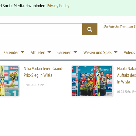
nd Social Media einzubinden.
Privacy Policy
Berkutschi Premium P
Kalender
Athleten
Galerien
Wissen und Spaß
Videos
Nika Vodan feiert Grand-
Naoki Naka
Prix-Sieg in Wisła
Auftakt des
in Wisła
02.08.2026 13:11
01.08.2026 19: