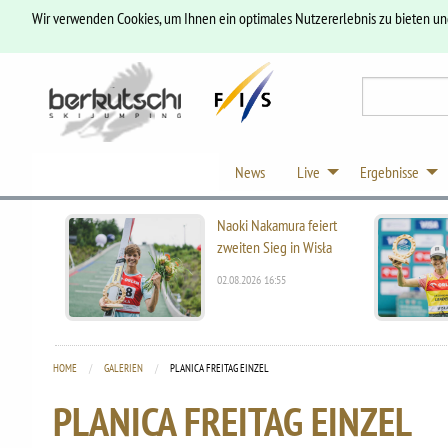
Wir verwenden Cookies, um Ihnen ein optimales Nutzererlebnis zu bieten u
News
Live
Ergebnisse
Naoki Nakamura feiert
zweiten Sieg in Wisła
02.08.2026 16:55
HOME
GALERIEN
CURRENT:
PLANICA FREITAG EINZEL
PLANICA FREITAG EINZEL