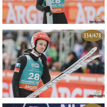
334/478