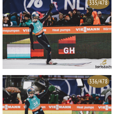
335/478
336/478