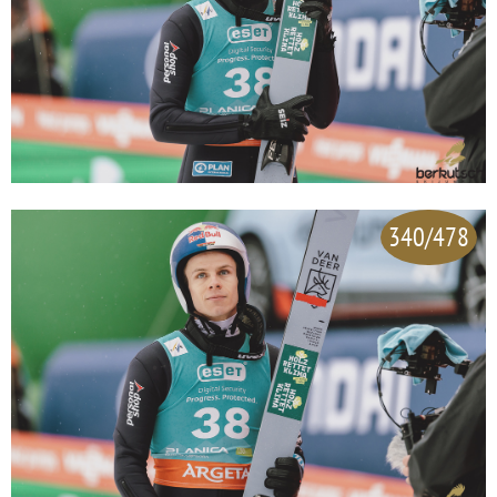
340/478