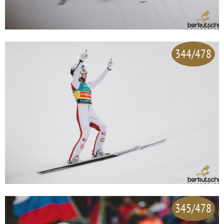
344/478
345/478