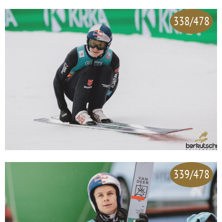
338/478
339/478