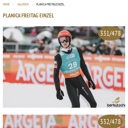
HOME
GALERIEN
CURRENT:
PLANICA FREITAG EINZEL
PLANICA FREITAG EINZEL
331/478
332/478