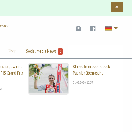
OK
artners
Shop
Social Media News
0
mura gewinnt
Klinec feiert Comeback –
 FIS Grand Prix
Pagnier überrascht
01.08.2026 12:57
48