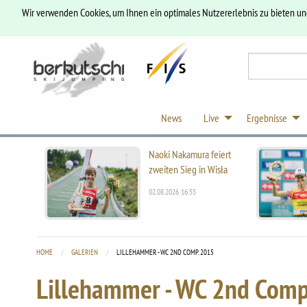
Wir verwenden Cookies, um Ihnen ein optimales Nutzererlebnis zu bieten u
News
Live
Ergebnisse
Naoki Nakamura feiert
zweiten Sieg in Wisła
02.08.2026 16:55
HOME
GALERIEN
CURRENT:
LILLEHAMMER - WC 2ND COMP. 2015
Lillehammer - WC 2nd Comp