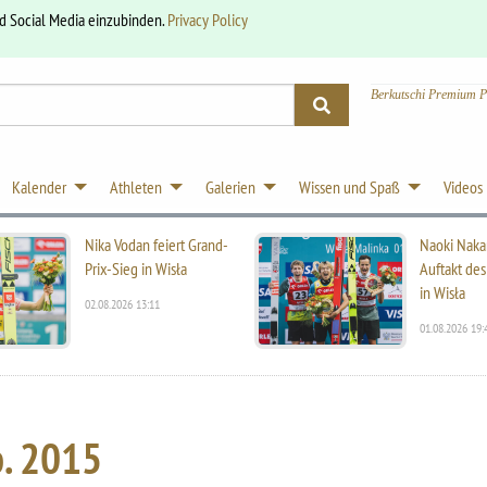
nd Social Media einzubinden.
Privacy Policy
Berkutschi Premium P
Kalender
Athleten
Galerien
Wissen und Spaß
Videos
Nika Vodan feiert Grand-
Naoki Naka
Prix-Sieg in Wisła
Auftakt des
in Wisła
02.08.2026 13:11
01.08.2026 19:
. 2015