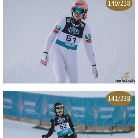
140/238
141/238