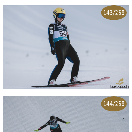
143/238
144/238