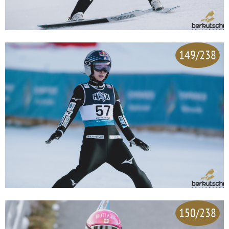
149/238
150/238