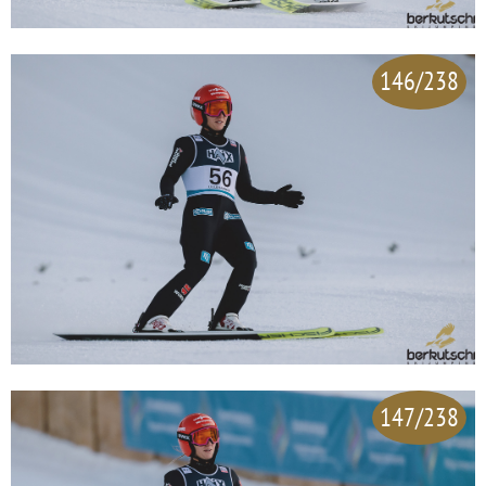
146/238
147/238