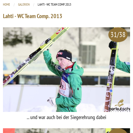
HOME
GALERIEN
CURRENT:
LAHTI - WC TEAM COMP. 2013
Lahti - WC Team Comp. 2013
31/38
... und war auch bei der Siegerehrung dabei