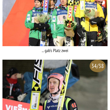
... gab's Platz zwei
34/38