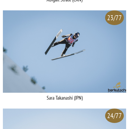
23/77
Sara Takanashi (JPN)
24/77