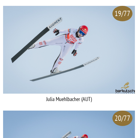
19/77
Julia Muehlbacher (AUT)
20/77