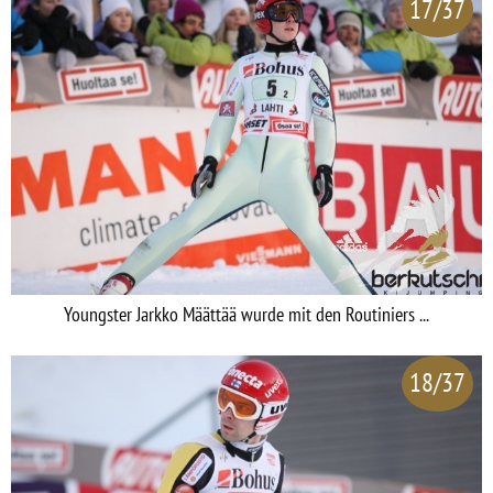
17/37
Youngster Jarkko Määttää wurde mit den Routiniers ...
18/37