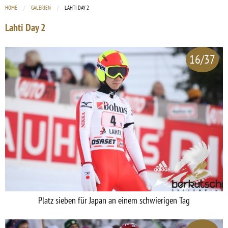
HOME
GALERIEN
CURRENT:
LAHTI DAY 2
Lahti Day 2
16/37
Platz sieben für Japan an einem schwierigen Tag