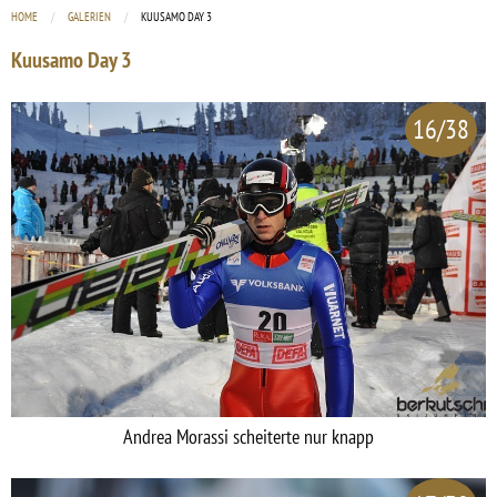
HOME
GALERIEN
CURRENT:
KUUSAMO DAY 3
Kuusamo Day 3
16/38
Andrea Morassi scheiterte nur knapp