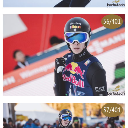
56/401
57/401