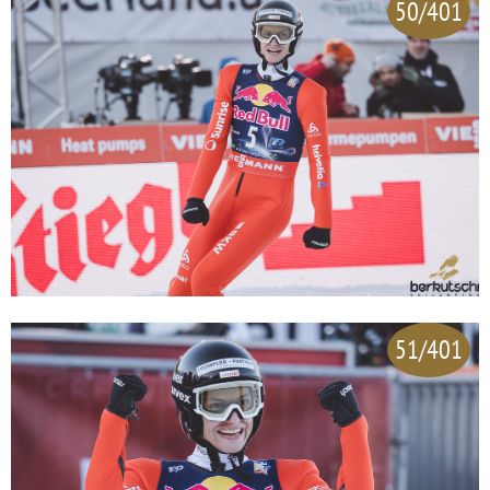
50/401
51/401