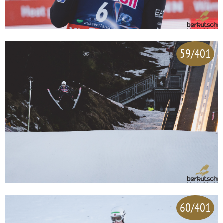
59/401
60/401