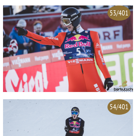
53/401
54/401