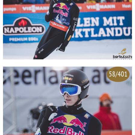
58/401