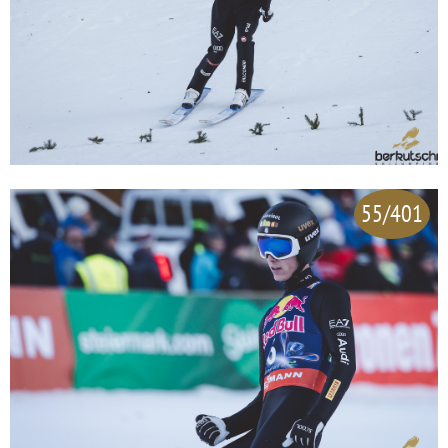
55/401