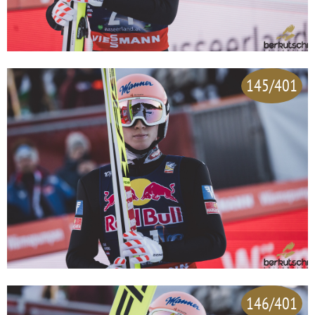
145/401
146/401