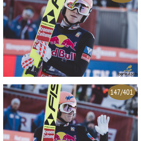
147/401