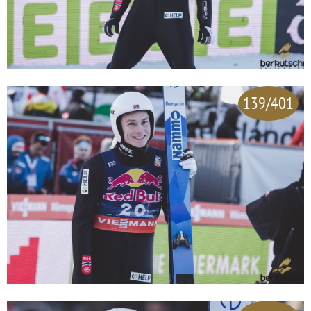
139/401