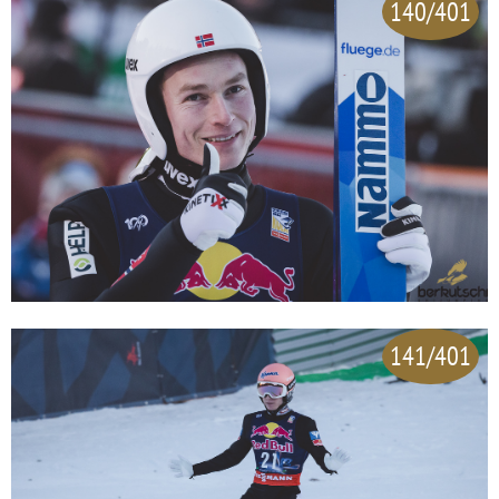
140/401
141/401