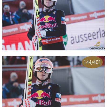
144/401