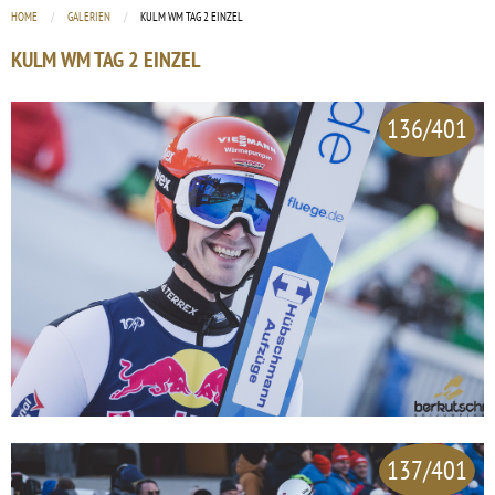
HOME
GALERIEN
CURRENT:
KULM WM TAG 2 EINZEL
KULM WM TAG 2 EINZEL
136/401
137/401