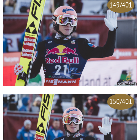
149/401
150/401