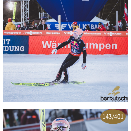
143/401