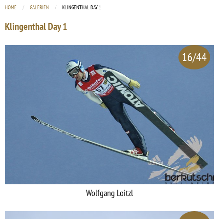
HOME
GALERIEN
CURRENT:
KLINGENTHAL DAY 1
Klingenthal Day 1
16/44
Wolfgang Loitzl