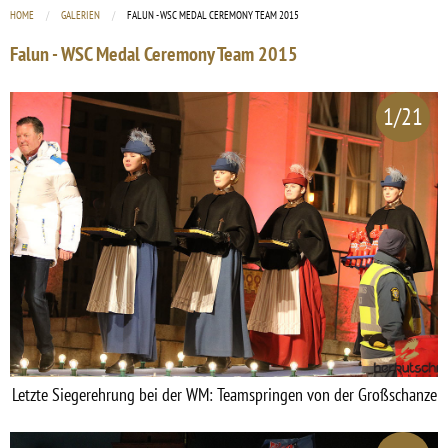
HOME
GALERIEN
CURRENT:
FALUN - WSC MEDAL CEREMONY TEAM 2015
Falun - WSC Medal Ceremony Team 2015
1/21
Letzte Siegerehrung bei der WM: Teamspringen von der Großschanze