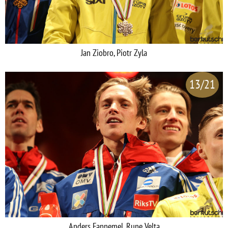
Jan Ziobro, Piotr Zyla
13/21
Anders Fannemel, Rune Velta