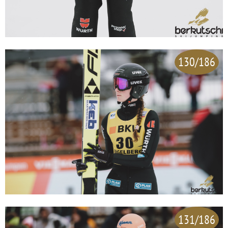
130/186
131/186