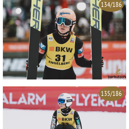
134/186
135/186