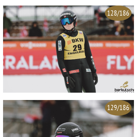
128/186
129/186