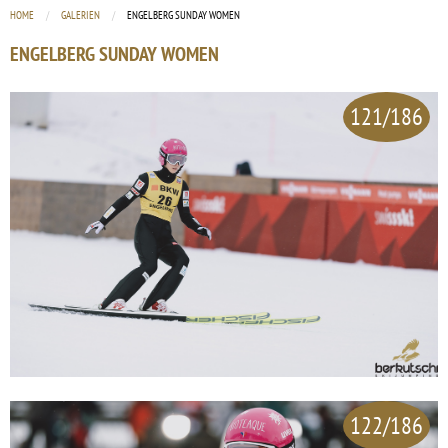
HOME
GALERIEN
CURRENT:
ENGELBERG SUNDAY WOMEN
ENGELBERG SUNDAY WOMEN
121/186
122/186