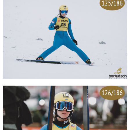
125/186
126/186