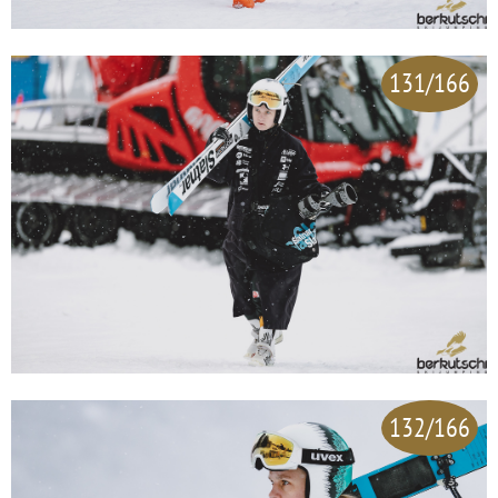
131/166
132/166