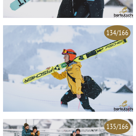
134/166
135/166