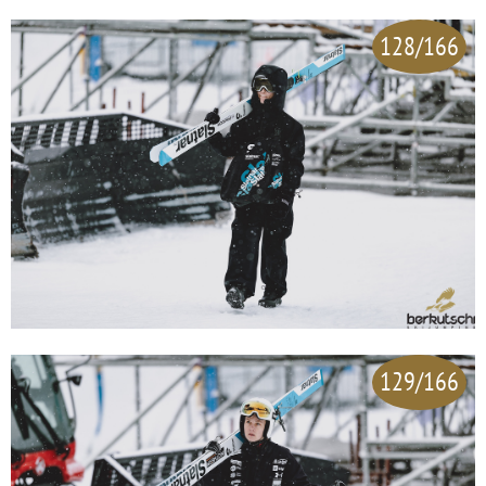
128/166
129/166