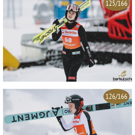
125/166
126/166