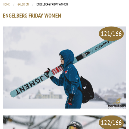
HOME
GALERIEN
CURRENT:
ENGELBERG FRIDAY WOMEN
ENGELBERG FRIDAY WOMEN
121/166
122/166