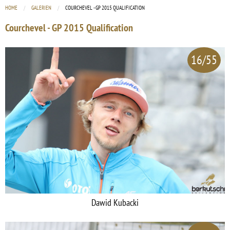
HOME
GALERIEN
CURRENT:
COURCHEVEL - GP 2015 QUALIFICATION
Courchevel - GP 2015 Qualification
16/55
Dawid Kubacki