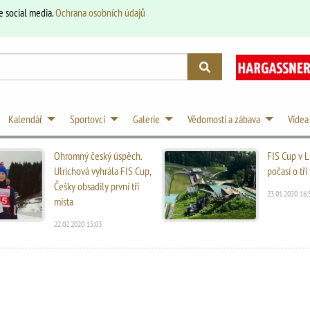
e social media.
Ochrana osobních údajů
Kalendář
Sportovci
Galerie
Vědomosti a zábava
Videa
Ohromný český úspěch.
FIS Cup v L
Ulrichová vyhrála FIS Cup,
počasí o tř
Češky obsadily první tři
23.01.2020 16:
místa
22.02.2020 15:03