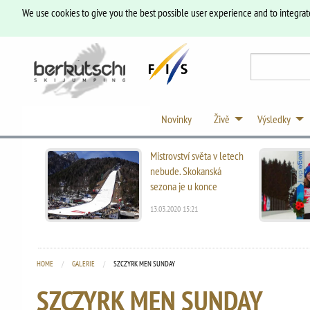
We use cookies to give you the best possible user experience and to integrat
Novinky
Živě
Výsledky
Mistrovství světa v letech
nebude. Skokanská
sezona je u konce
13.03.2020 15:21
HOME
GALERIE
CURRENT:
SZCZYRK MEN SUNDAY
SZCZYRK MEN SUNDAY