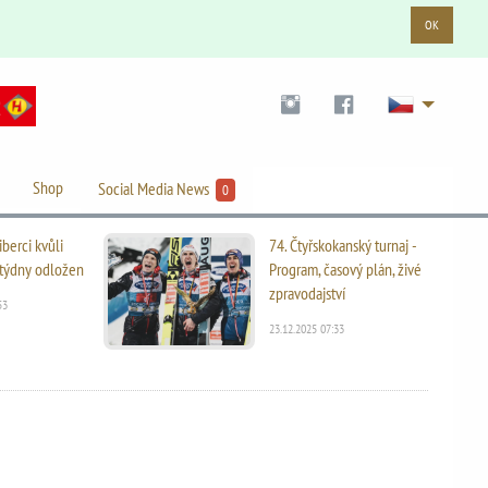
OK
Shop
Social Media News
0
iberci kvůli
74. Čtyřskokanský turnaj -
i týdny odložen
Program, časový plán, živé
zpravodajství
53
23.12.2025 07:33