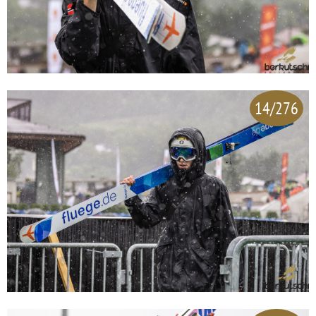
14/276