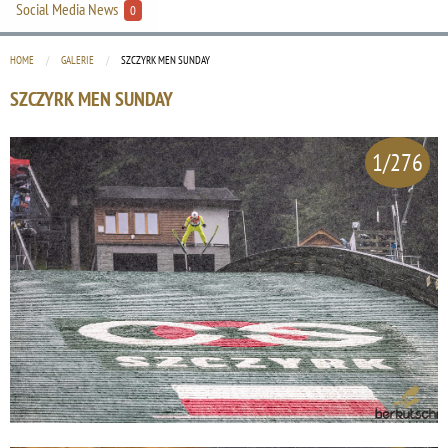
Social Media News
0
HOME
GALERIE
CURRENT:
SZCZYRK MEN SUNDAY
SZCZYRK MEN SUNDAY
1/276