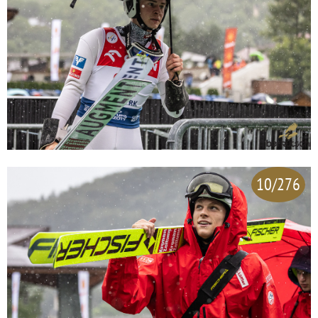
10/276