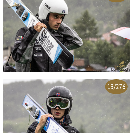
13/276