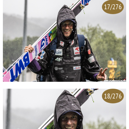
17/276
18/276