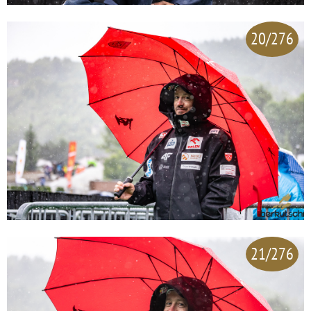
20/276
21/276