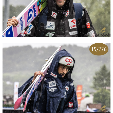
19/276