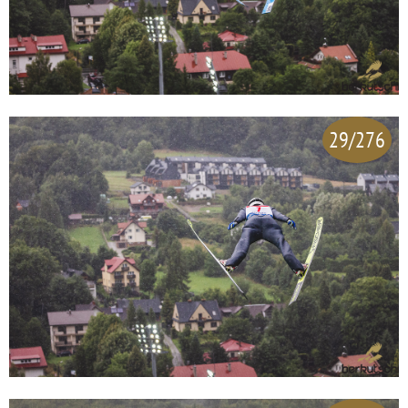
29/276