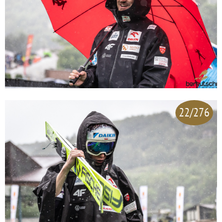
22/276