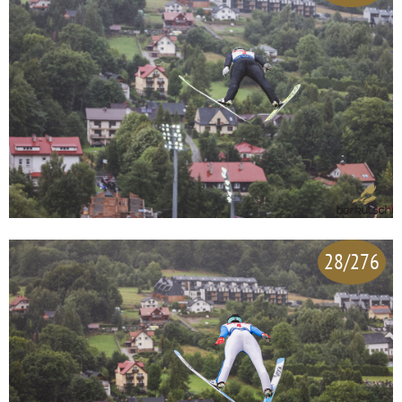
28/276