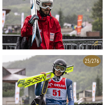
25/276