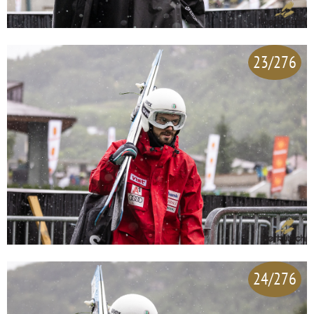
23/276
24/276