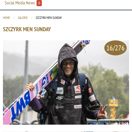
Social Media News
0
HOME
GALERIE
CURRENT:
SZCZYRK MEN SUNDAY
SZCZYRK MEN SUNDAY
16/276