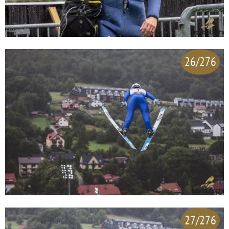
26/276
27/276