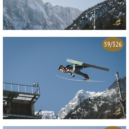
59/326