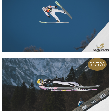
55/326