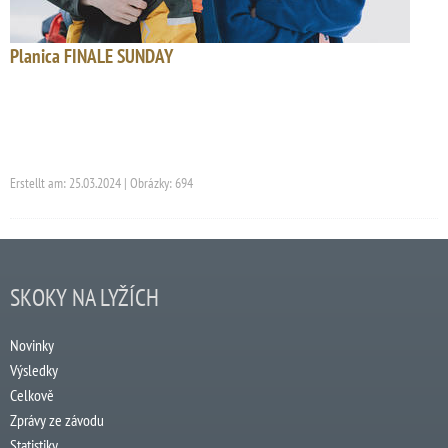
Planica FINALE SUNDAY
Erstellt am: 25.03.2024 | Obrázky: 694
SKOKY NA LYŽÍCH
Novinky
Výsledky
Celkově
Zprávy ze závodu
Statistiky