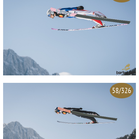
58/326