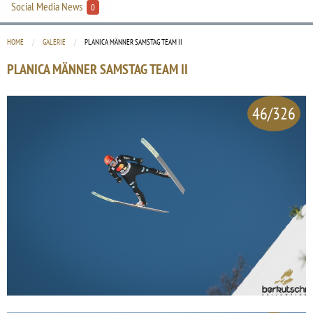
Social Media News
0
HOME
GALERIE
CURRENT:
PLANICA MÄNNER SAMSTAG TEAM II
PLANICA MÄNNER SAMSTAG TEAM II
46/326