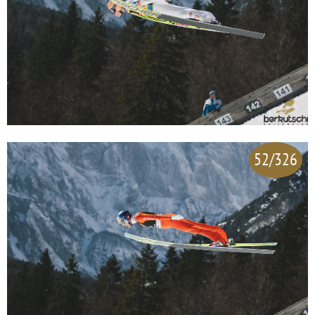
52/326