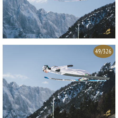
49/326