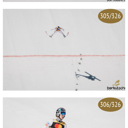
305/326
306/326