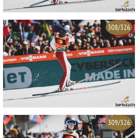
308/326
309/326