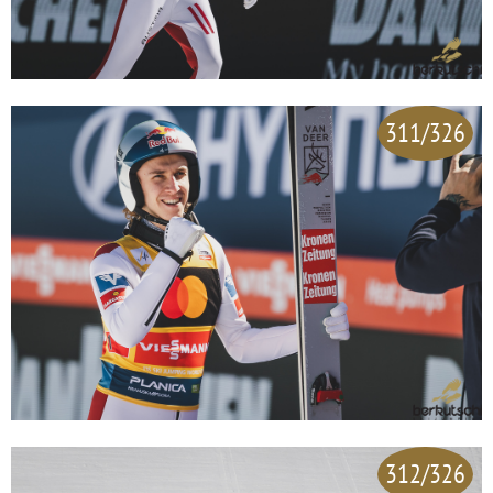
311/326
312/326