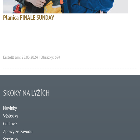
Planica FINALE SUNDAY
Erstellt am: 25.03.2024 | Obrázky: 694
SKOKY NA LYŽÍCH
Novinky
Výsledky
Celkově
Zprávy ze závodu
Statistiky