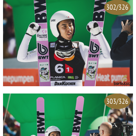
302/326
303/326