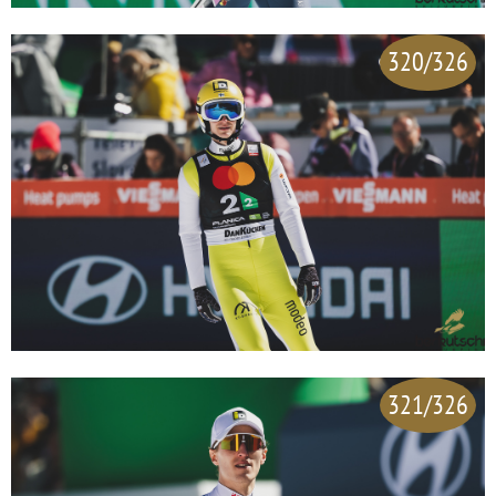
320/326
321/326