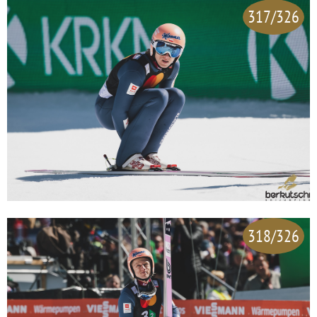
317/326
318/326