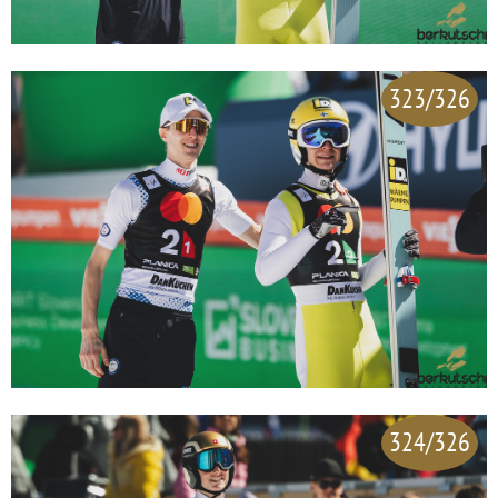
323/326
324/326