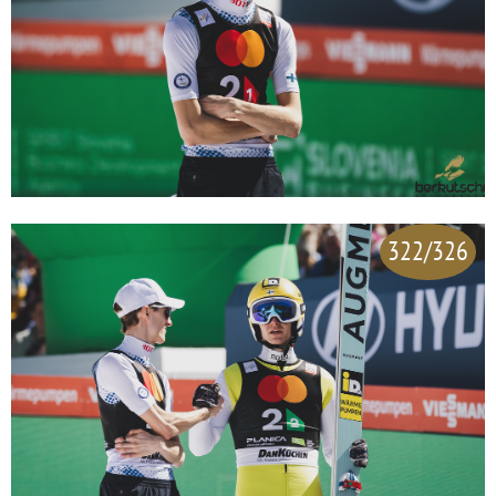
322/326