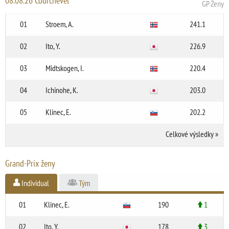
08.08.26 Courchevel
GP Ženy
01
Stroem, A.
241.1
02
Ito, Y.
226.9
03
Midtskogen, I.
220.4
04
Ichinohe, K.
203.0
05
Klinec, E.
202.2
Celkové výsledky
»
Grand-Prix ženy
Individual
Tým
01
Klinec, E.
190
1
02
Ito, Y.
178
3