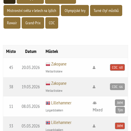
Mistrovství světa v letech na lyžích
Olympijské hry
Turné čtyř můstků
Rawair
Grand-Prix
COC
Místo
Datum
Můstek
Zakopane
45
20.03.2026
COC: 68
Wielka Krokiew
Zakopane
38
19.03.2026
COC: 66
Wielka Krokiew
Lillehammer
JWM
11
08.03.2026
Mixed
Tým
Lysgardsbakken
Lillehammer
33
05.03.2026
JWM
Lysgardsbakken