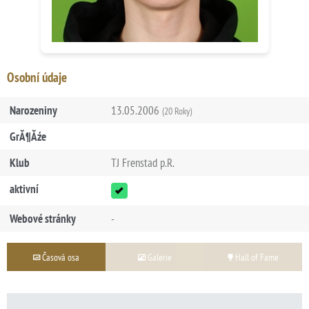
Osobní údaje
Narozeniny
13.05.2006
(20 Roky)
GrĂ¶Ăźe
Klub
TJ Frenstad p.R.
aktivní
Webové stránky
-
Časová osa
Galerie
Hall of Fame