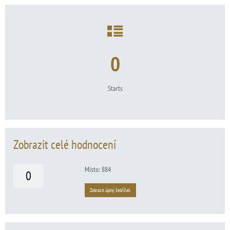
0
Starts
Zobrazit celé hodnocení
Místo: 884
0
Zobrazit úplný žebříček