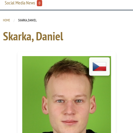
Social Media News
0
HOME
CURRENT:
SKARKA, DANIEL
Skarka, Daniel