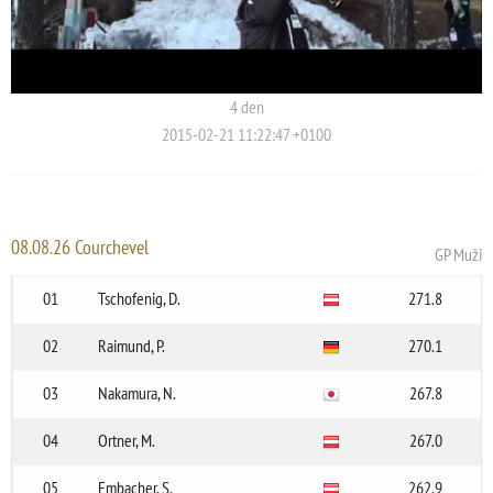
4 den
2015-02-21 11:22:47 +0100
08.08.26 Courchevel
GP Muži
01
Tschofenig, D.
271.8
02
Raimund, P.
270.1
03
Nakamura, N.
267.8
04
Ortner, M.
267.0
05
Embacher, S.
262.9