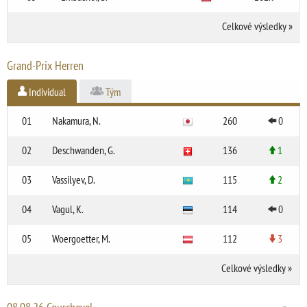
Celkové výsledky
»
Grand-Prix Herren
Individual
Tým
01
Nakamura, N.
260
0
02
Deschwanden, G.
136
1
03
Vassilyev, D.
115
2
04
Vagul, K.
114
0
05
Woergoetter, M.
112
3
Celkové výsledky
»