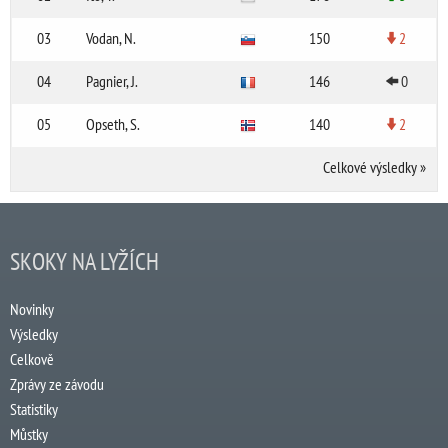
03
Vodan, N.
150
2
04
Pagnier, J.
146
0
05
Opseth, S.
140
2
Celkové výsledky
»
SKOKY NA LYŽÍCH
Novinky
Výsledky
Celkově
Zprávy ze závodu
Statistiky
Můstky