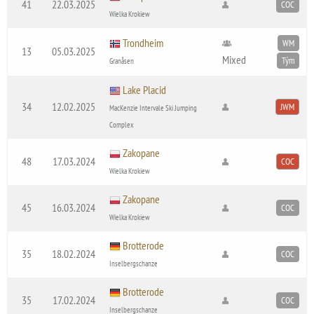
41
22.03.2025
COC
Wielka Krokiew
Trondheim
WM
13
05.03.2025
Mixed
Tým
Granåsen
Lake Placid
34
12.02.2025
JWM
MacKenzie Intervale Ski Jumping
Complex
Zakopane
48
17.03.2024
COC
Wielka Krokiew
Zakopane
45
16.03.2024
COC
Wielka Krokiew
Brotterode
35
18.02.2024
COC
Inselbergschanze
Brotterode
35
17.02.2024
COC
Inselbergschanze