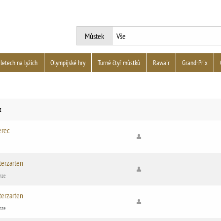
Můstek
 letech na lyžích
Olympijské hry
Turné čtyř můstků
Rawair
Grand-Prix
k
erec
terzarten
nze
terzarten
nze