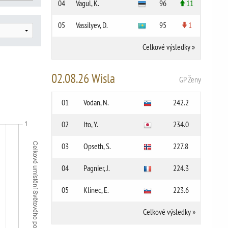
04
Vagul, K.
96
11
05
Vassilyev, D.
95
1
Celkové výsledky
»
02.08.26 Wisla
GP Ženy
01
Vodan, N.
242.2
02
Ito, Y.
234.0
03
Opseth, S.
227.8
04
Pagnier, J.
224.3
05
Klinec, E.
223.6
Celkové výsledky
»