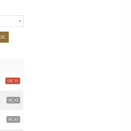
COC
COC: 55
WC: 43
WC: 42