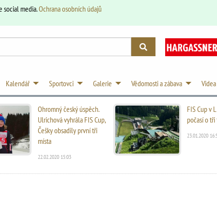
e social media.
Ochrana osobních údajů
Kalendář
Sportovci
Galerie
Vědomosti a zábava
Videa
Ohromný český úspěch.
FIS Cup v L
Ulrichová vyhrála FIS Cup,
počasí o tř
Češky obsadily první tři
23.01.2020 16:
místa
22.02.2020 15:03