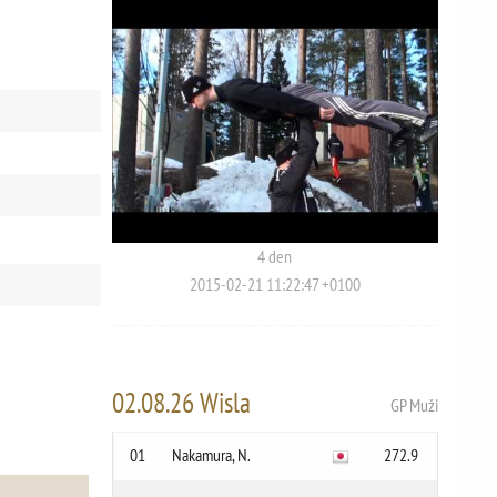
4 den
2015-02-21 11:22:47 +0100
02.08.26 Wisla
GP Muži
01
Nakamura, N.
272.9