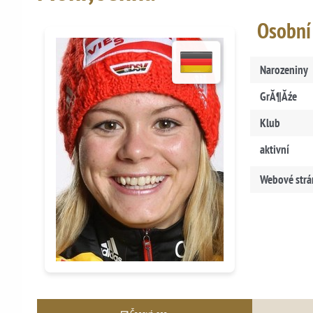
Osobní
Narozeniny
GrĂ¶Ăźe
Klub
aktivní
Webové strá