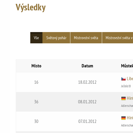
Výsledky
Vše
Světový pohár
Mistrovství světa
Mistrovství světa v
Místo
Datum
Můste
Lib
16
18.02.2012
Ještéd B
Hin
36
08.01.2012
Adlerscha
Hin
30
07.01.2012
Adlerscha