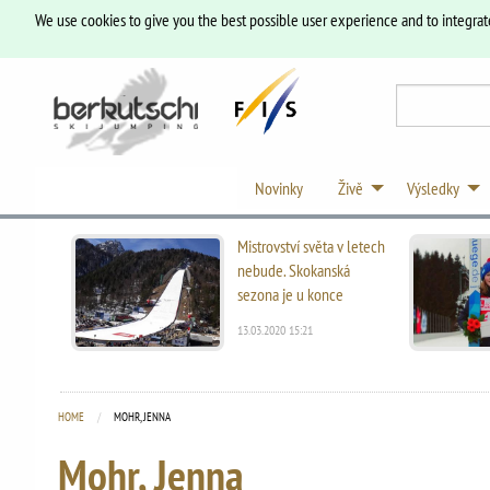
We use cookies to give you the best possible user experience and to integrat
Novinky
Živě
Výsledky
Mistrovství světa v letech
nebude. Skokanská
sezona je u konce
13.03.2020 15:21
HOME
CURRENT:
MOHR, JENNA
Mohr, Jenna