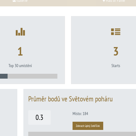
Galerie
Hall of Fame
1
3
Top 30 umístění
Starts
Průměr bodů ve Světovém poháru
Místo: 184
0.3
Zobrazit úplný žebříček