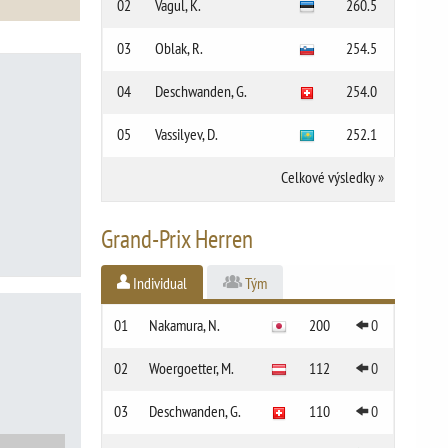
02
Vagul, K.
260.5
03
Oblak, R.
254.5
04
Deschwanden, G.
254.0
05
Vassilyev, D.
252.1
Celkové výsledky
»
Grand-Prix Herren
Individual
Tým
01
Nakamura, N.
200
0
02
Woergoetter, M.
112
0
03
Deschwanden, G.
110
0