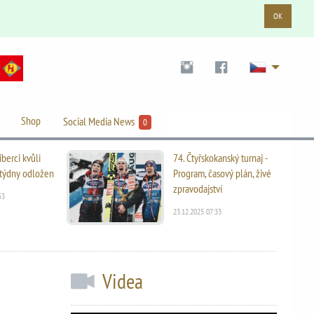
OK
Shop
Social Media News
0
iberci kvůli
74. Čtyřskokanský turnaj -
i týdny odložen
Program, časový plán, živé
zpravodajství
53
23.12.2025 07:33
Videa