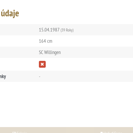
 údaje
15.04.1987
(39 Roky)
164 cm
SC Willingen
nky
-