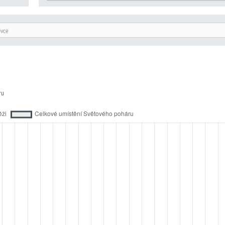
ovce
ru