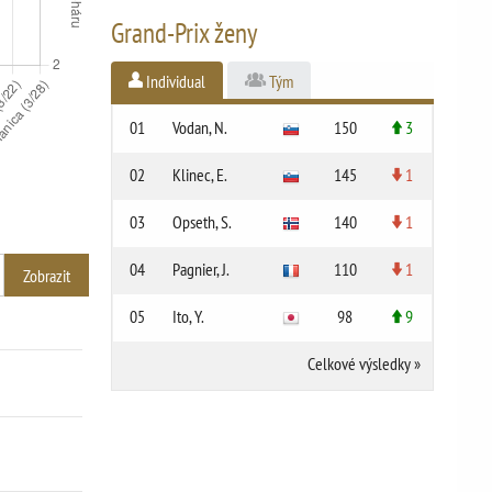
Grand-Prix ženy
Individual
Tým
01
Vodan, N.
150
3
02
Klinec, E.
145
1
03
Opseth, S.
140
1
04
Pagnier, J.
110
1
05
Ito, Y.
98
9
Celkové výsledky
»