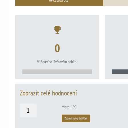
Časová osa
0
Vítězství ve Světovém poháru
Zobrazit celé hodnocení
Místo: 190
1
Zobrazit úplný žebříček