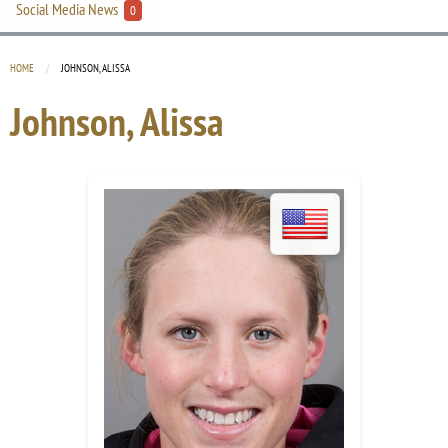
Social Media News
0
HOME
CURRENT:
JOHNSON, ALISSA
Johnson, Alissa