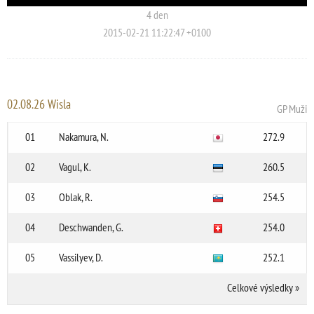
4 den
2015-02-21 11:22:47 +0100
02.08.26 Wisla
GP Muži
01
Nakamura, N.
272.9
02
Vagul, K.
260.5
03
Oblak, R.
254.5
04
Deschwanden, G.
254.0
05
Vassilyev, D.
252.1
Celkové výsledky
»