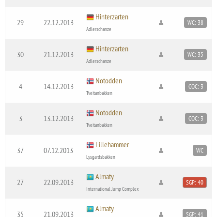
Hinterzarten
29
22.12.2013
WC: 38
Adlerschanze
Hinterzarten
30
21.12.2013
WC: 35
Adlerschanze
Notodden
4
14.12.2013
COC: 3
Tveitanbakken
Notodden
3
13.12.2013
COC: 3
Tveitanbakken
Lillehammer
37
07.12.2013
WC
Lysgardsbakken
Almaty
27
22.09.2013
SGP: 40
International Jump Complex
Almaty
35
21.09.2013
SGP: 41