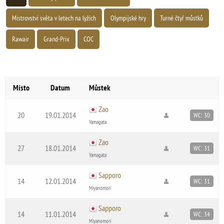
Mistrovství světa v letech na lyžích
Olympijské hry
Turné čtyř můstků
Rawair
Grand-Prix
COC
Místo
Datum
Můstek
Zao
20
19.01.2014
WC: 30
Yamagata
Zao
27
18.01.2014
WC: 31
Yamagata
Sapporo
14
12.01.2014
WC: 31
Miyanomori
Sapporo
14
11.01.2014
WC: 34
Miyanomori