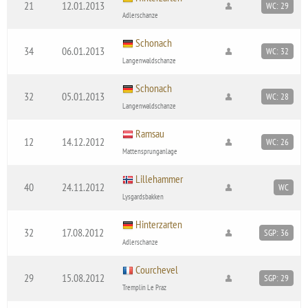
21
12.01.2013
WC: 29
Adlerschanze
Schonach
34
06.01.2013
WC: 32
Langenwaldschanze
Schonach
32
05.01.2013
WC: 28
Langenwaldschanze
Ramsau
12
14.12.2012
WC: 26
Mattensprunganlage
Lillehammer
40
24.11.2012
WC
Lysgardsbakken
Hinterzarten
32
17.08.2012
SGP: 36
Adlerschanze
Courchevel
29
15.08.2012
SGP: 29
Tremplin Le Praz