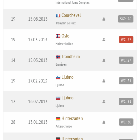
International Jump Complex
Courchevel
19
15.08.2013
SGP: 26
Tremplin Le Praz
Oslo
19
17.03.2013
WC: 27
Holmenkollen
Trondheim
14
15.03.2013
WC: 27
Granåsen
Ljubno
19
17.02.2013
WC: 31
Ljubno
Ljubno
12
16.02.2013
WC: 31
Ljubno
Hinterzarten
28
13.01.2013
WC: 30
Adlerschanze
Hinterzarten