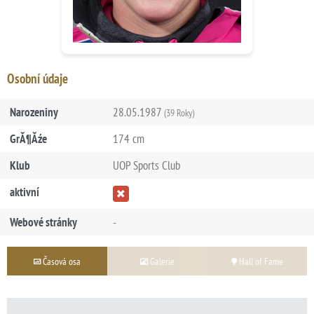
Osobní údaje
Narozeniny
28.05.1987
(39 Roky)
GrĂ¶Ăźe
174 cm
Klub
UOP Sports Club
aktivní
Webové stránky
-
Časová osa
Galerie
Hall of Fame