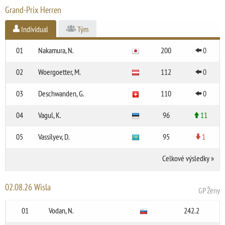
Grand-Prix Herren
Individual
Tým
01
Nakamura, N.
200
0
02
Woergoetter, M.
112
0
03
Deschwanden, G.
110
0
04
Vagul, K.
96
11
05
Vassilyev, D.
95
1
Celkové výsledky
»
02.08.26 Wisla
GP Ženy
01
Vodan, N.
242.2