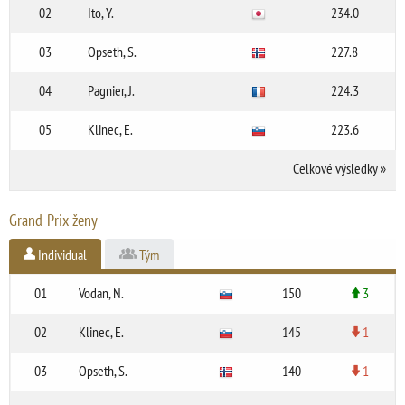
02
Ito, Y.
234.0
03
Opseth, S.
227.8
04
Pagnier, J.
224.3
05
Klinec, E.
223.6
Celkové výsledky
»
Grand-Prix ženy
Individual
Tým
01
Vodan, N.
150
3
02
Klinec, E.
145
1
03
Opseth, S.
140
1