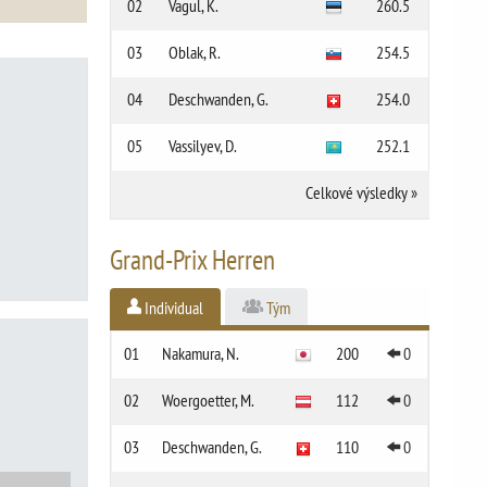
02
Vagul, K.
260.5
03
Oblak, R.
254.5
04
Deschwanden, G.
254.0
05
Vassilyev, D.
252.1
Celkové výsledky
»
Grand-Prix Herren
Individual
Tým
01
Nakamura, N.
200
0
02
Woergoetter, M.
112
0
03
Deschwanden, G.
110
0