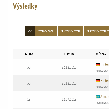
Výsledky
Vše
Světový pohár
Mistrovství světa
Mistrovství světa v
Místo
Datum
Můstek
Hinter
33
22.12.2013
Adlerschanze
Hinter
33
21.12.2013
Adlerschanze
Almat
13
22.09.2013
Internationa