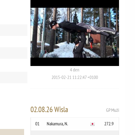
4 den
2015-02-21 11:22:47 +0100
02.08.26 Wisla
GP Muži
01
Nakamura, N.
272.9