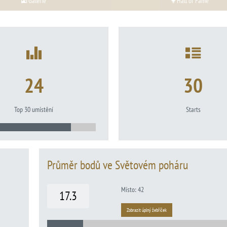
Galerie
Hall of Fame
24
30
Top 30 umístění
Starts
Průměr bodů ve Světovém poháru
Místo: 42
17.3
Zobrazit úplný žebříček