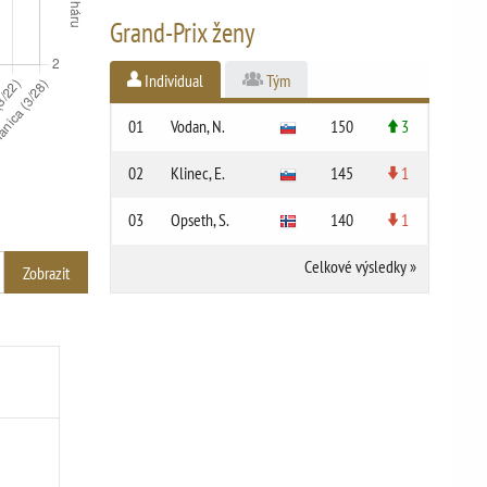
Grand-Prix ženy
Individual
Tým
01
Vodan, N.
150
3
02
Klinec, E.
145
1
03
Opseth, S.
140
1
Celkové výsledky
»