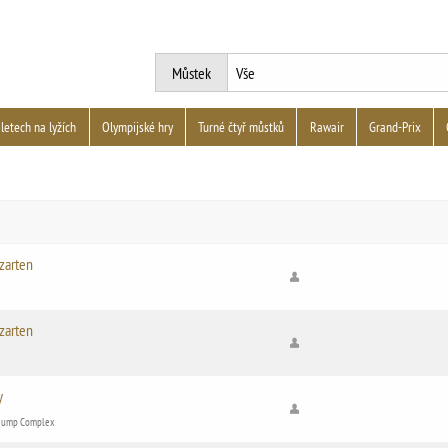
Můstek
 letech na lyžích
Olympijské hry
Turné čtyř můstků
Rawair
Grand-Prix
zarten
zarten
y
l Jump Complex