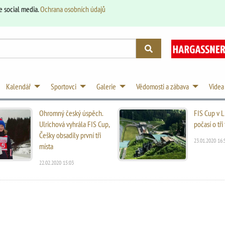
e social media.
Ochrana osobních údajů
Kalendář
Sportovci
Galerie
Vědomosti a zábava
Videa
Ohromný český úspěch.
FIS Cup v L
Ulrichová vyhrála FIS Cup,
počasí o tř
Češky obsadily první tři
23.01.2020 16:
místa
22.02.2020 15:03