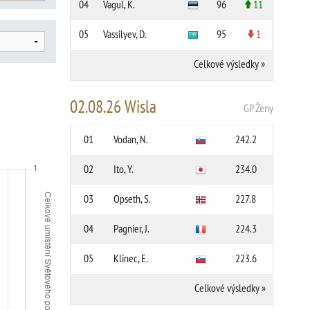
04
Vagul, K.
96
11
05
Vassilyev, D.
95
1
Celkové výsledky
»
02.08.26 Wisla
GP Ženy
01
Vodan, N.
242.2
02
Ito, Y.
234.0
03
Opseth, S.
227.8
04
Pagnier, J.
224.3
05
Klinec, E.
223.6
Celkové výsledky
»