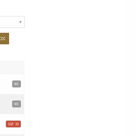
COC
WC
WC
SGP: 30