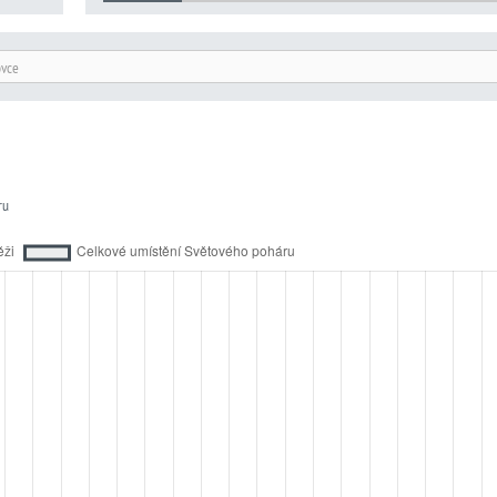
ovce
ru