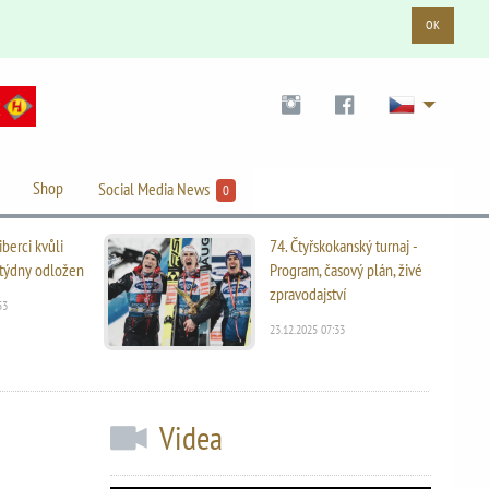
OK
Shop
Social Media News
0
iberci kvůli
74. Čtyřskokanský turnaj -
i týdny odložen
Program, časový plán, živé
zpravodajství
53
23.12.2025 07:33
Videa