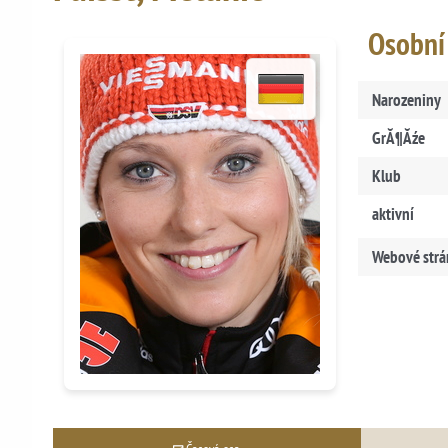
Osobní
Narozeniny
GrĂ¶Ăźe
Klub
aktivní
Webové strá