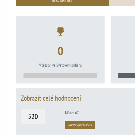
Časová osa
0
Vítězství ve Světovém poháru
Zobrazit celé hodnocení
Místo: 67
520
Zobrazit úplný žebříček