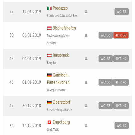
Predazzo
27
12.01.2019
WC: 36
Stadio del Salto G. Dal Ben
Bischofshofen
50
06.01.2019
WC: 35
4HT: 39
Paul-Ausserleitner-
Schanze
Innsbruck
45
04.01.2019
WC: 35
4HT: 40
Berg Isel
Garmisch-
46
01.01.2019
Partenkirchen
WC: 35
4HT: 46
Olympiaschanze
Oberstdorf
47
30.12.2018
WC: 33
4HT: 47
Schattenbergschanze
Engelberg
36
16.12.2018
WC: 30
Groß Titlis