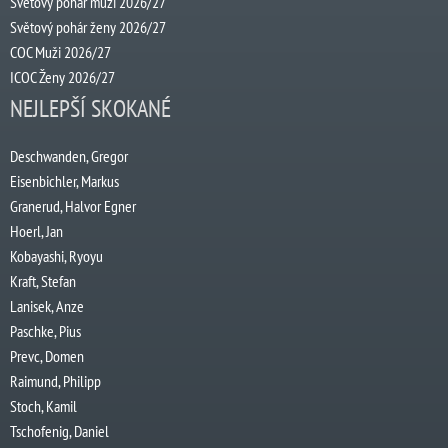
Světový pohár muži 2026/27
Světový pohár ženy 2026/27
COC Muži 2026/27
ICOC Ženy 2026/27
NEJLEPŠÍ SKOKANÉ
Deschwanden, Gregor
Eisenbichler, Markus
Granerud, Halvor Egner
Hoerl, Jan
Kobayashi, Ryoyu
Kraft, Stefan
Lanisek, Anze
Paschke, Pius
Prevc, Domen
Raimund, Philipp
Stoch, Kamil
Tschofenig, Daniel