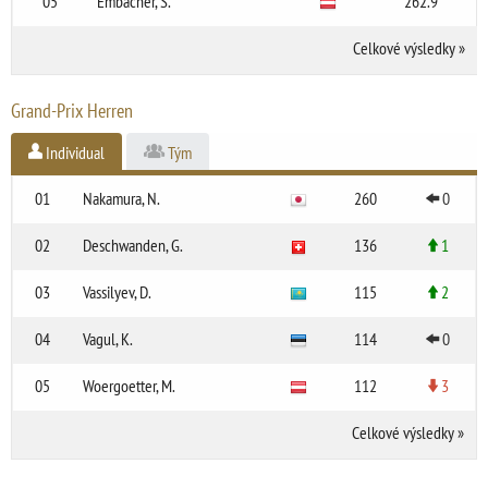
05
Embacher, S.
262.9
Celkové výsledky
»
Grand-Prix Herren
Individual
Tým
01
Nakamura, N.
260
0
02
Deschwanden, G.
136
1
03
Vassilyev, D.
115
2
04
Vagul, K.
114
0
05
Woergoetter, M.
112
3
Celkové výsledky
»