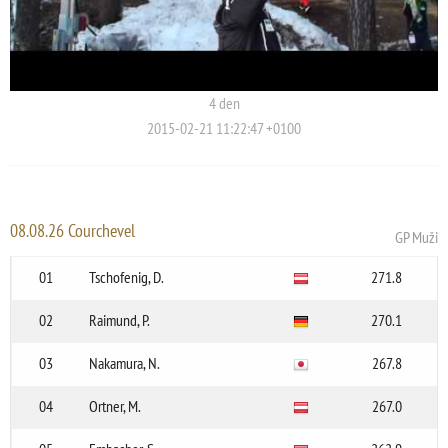
4 den
2015-02-21 11:22:47 +0100
08.08.26 Courchevel
GP Muži
01
Tschofenig, D.
271.8
02
Raimund, P.
270.1
03
Nakamura, N.
267.8
04
Ortner, M.
267.0