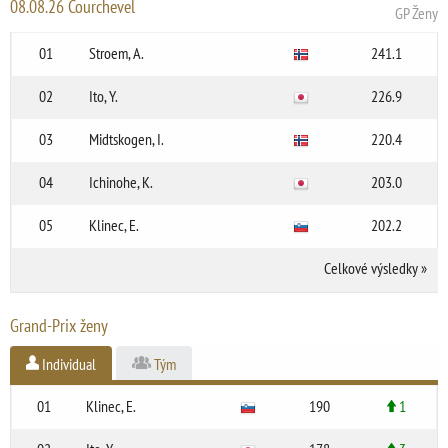
08.08.26 Courchevel
GP Ženy
01
Stroem, A.
241.1
02
Ito, Y.
226.9
03
Midtskogen, I.
220.4
04
Ichinohe, K.
203.0
05
Klinec, E.
202.2
Celkové výsledky
»
Grand-Prix ženy
Individual
Tým
01
Klinec, E.
190
1