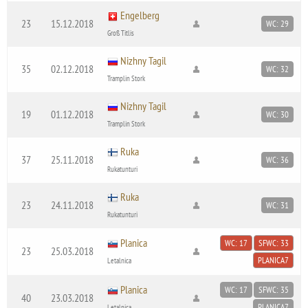
Engelberg
23
15.12.2018
WC: 29
Groß Titlis
Nizhny Tagil
35
02.12.2018
WC: 32
Tramplin Stork
Nizhny Tagil
19
01.12.2018
WC: 30
Tramplin Stork
Ruka
37
25.11.2018
WC: 36
Rukatunturi
Ruka
23
24.11.2018
WC: 31
Rukatunturi
Planica
WC: 17
SFWC: 33
23
25.03.2018
PLANICA7
Letalnica
Planica
WC: 17
SFWC: 35
40
23.03.2018
PLANICA7
Letalnica