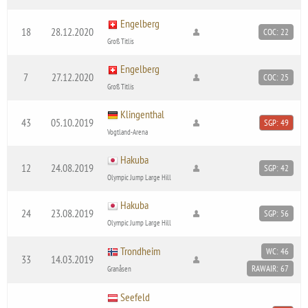
Engelberg
18
28.12.2020
COC: 22
Groß Titlis
Engelberg
7
27.12.2020
COC: 25
Groß Titlis
Klingenthal
43
05.10.2019
SGP: 49
Vogtland-Arena
Hakuba
12
24.08.2019
SGP: 42
Olympic Jump Large Hill
Hakuba
24
23.08.2019
SGP: 56
Olympic Jump Large Hill
Trondheim
WC: 46
33
14.03.2019
RAWAIR: 67
Granåsen
Seefeld