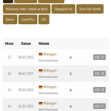
Mistrovství světa v letech na lyžích
Olympijské hry
Turné čtyř můstků
Rawair
Grand-Prix
COC
Místo
Datum
Můstek
Willingen
52
06.02.2021
COC: 32
Mühlenkopfschanze
Willingen
26
06.02.2021
COC: 29
Mühlenkopfschanze
Willingen
13
05.02.2021
COC: 29
Mühlenkopfschanze
Willingen
16
05.02.2021
COC: 27
Mühlenkopfschanze