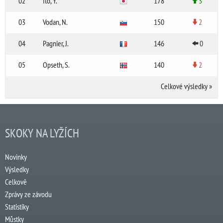
02
Ito, Y.
178
3
03
Vodan, N.
150
2
04
Pagnier, J.
146
0
05
Opseth, S.
140
2
Celkové výsledky
»
SKOKY NA LYŽÍCH
Novinky
Výsledky
Celkově
Zprávy ze závodu
Statistiky
Můstky