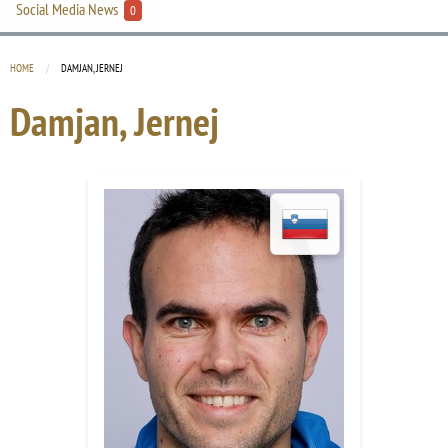
Social Media News
0
HOME
CURRENT:
DAMJAN, JERNEJ
Damjan, Jernej