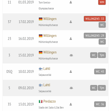
11
01.03.2019
WM
Toni-Seelos-
Olympiaschanze
Willingen
WILLINGEN5: 33
37
17.02.2019
WC
Mühlenkopfschanze
Willingen
WILLINGEN5: 29
23
16.02.2019
WC
Mühlenkopfschanze
Willingen
3
15.02.2019
WC
Tým
Mühlenkopfschanze
Lahti
DSQ
10.02.2019
WC: 43
Salpausselkä
Lahti
5
09.02.2019
WC
Tým
Salpausselkä
Predazzo
35
13.01.2019
WC: 36
Stadio del Salto G. Dal Ben