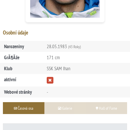
Osobní údaje
Narozeniny
28.05.1983
(43 Roky)
GrĂ¶Ăźe
171 cm
Klub
SSK SAM Ihan
aktivní
Webové stránky
-
Časová osa
Galerie
Hall of Fame