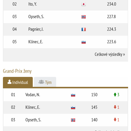
02
Ito, Y.
234.0
03
Opseth, S.
227.8
04
Pagnier, J.
224.3
05
Klinec, E.
223.6
Celkové výsledky
»
Grand-Prix ženy
Individual
Tým
01
Vodan, N.
150
3
02
Klinec, E.
145
1
03
Opseth, S.
140
1