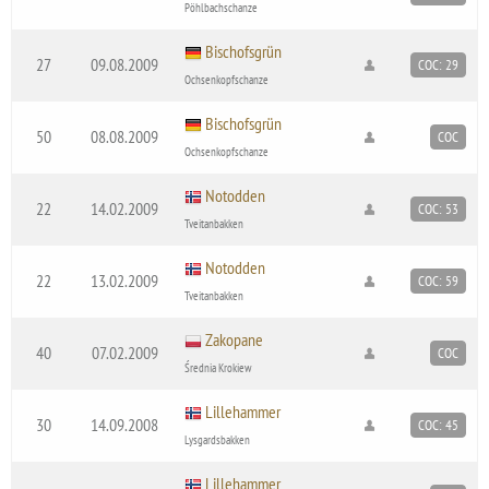
Pöhlbachschanze
Bischofsgrün
27
09.08.2009
COC: 29
Ochsenkopfschanze
Bischofsgrün
50
08.08.2009
COC
Ochsenkopfschanze
Notodden
22
14.02.2009
COC: 53
Tveitanbakken
Notodden
22
13.02.2009
COC: 59
Tveitanbakken
Zakopane
40
07.02.2009
COC
Średnia Krokiew
Lillehammer
30
14.09.2008
COC: 45
Lysgardsbakken
Lillehammer