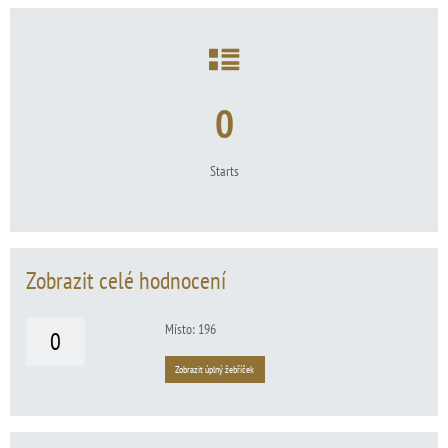
0
Starts
Zobrazit celé hodnocení
Místo: 196
0
Zobrazit úplný žebříček