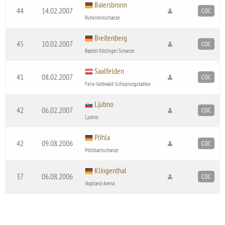
Baiersbronn
44
14.02.2007
COC
Ruhesteinschanze
Breitenberg
45
10.02.2007
COC
Baptist Kitzlinger Schanze
Saalfelden
41
08.02.2007
COC
Felix-Gottwald-Schisprungstadion
Ljubno
42
06.02.2007
COC
Ljubno
Pöhla
42
09.08.2006
COC
Pöhlbachschanze
Klingenthal
37
06.08.2006
COC
Vogtland-Arena