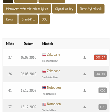
Mistrovství světa v letech na lyžích
Olympijské hry
Turné čtyř můstků
Rawair
Grand-Prix
COC
Místo
Datum
Můstek
Zakopane
27
07.03.2010
COC: 57
Średnia Krokiew
Zakopane
26
06.03.2010
COC: 60
Średnia Krokiew
Notodden
41
19.12.2009
COC
Tveitanbakken
Notodden
37
18.12.2009
COC
Tveitanbakken