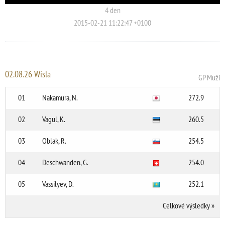
4 den
2015-02-21 11:22:47 +0100
02.08.26 Wisla
GP Muži
01
Nakamura, N.
272.9
02
Vagul, K.
260.5
03
Oblak, R.
254.5
04
Deschwanden, G.
254.0
05
Vassilyev, D.
252.1
Celkové výsledky
»