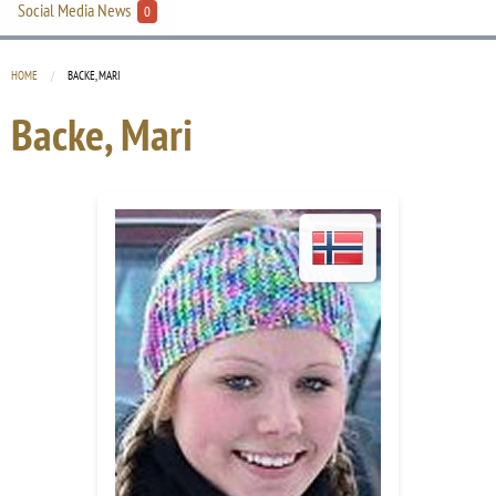
Social Media News
0
HOME
CURRENT:
BACKE, MARI
Backe, Mari