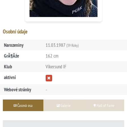
Osobní údaje
Narozeniny
11.03.1987
(39 Roky)
GrĂ¶Ăźe
162 cm
Klub
Vikersund IF
aktivní
Webové stránky
-
Časová osa
Galerie
Hall of Fame