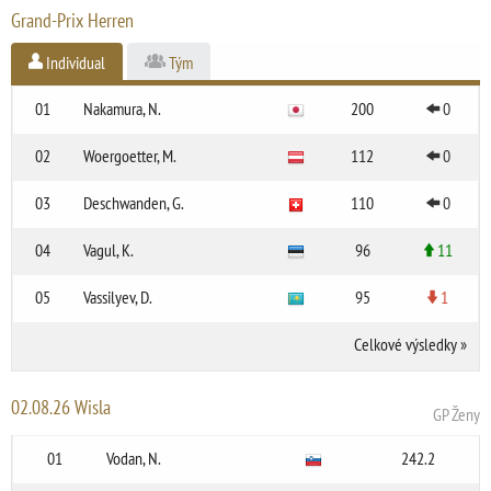
Grand-Prix Herren
Individual
Tým
01
Nakamura, N.
200
0
02
Woergoetter, M.
112
0
03
Deschwanden, G.
110
0
04
Vagul, K.
96
11
05
Vassilyev, D.
95
1
Celkové výsledky
»
02.08.26 Wisla
GP Ženy
01
Vodan, N.
242.2