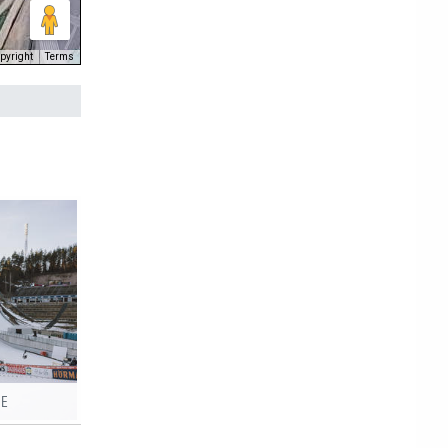
pyright
Terms
HE
Skispringen WC Lahti 2021 - Competition Day 2