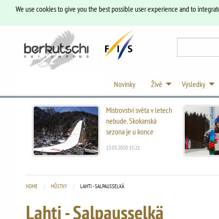
We use cookies to give you the best possible user experience and to integrat
Novinky
Živě
Výsledky
Mistrovství světa v letech
nebude. Skokanská
sezona je u konce
13.03.2020 15:21
HOME
MŮSTKY
CURRENT:
LAHTI - SALPAUSSELKÄ
Lahti - Salpausselkä