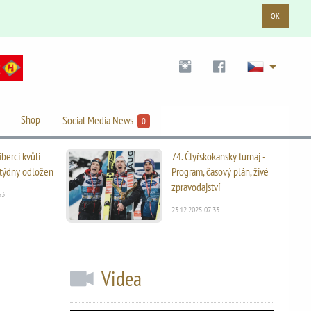
OK
Shop
Social Media News
0
iberci kvůli
74. Čtyřskokanský turnaj -
i týdny odložen
Program, časový plán, živé
zpravodajství
53
23.12.2025 07:33
Videa