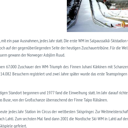
, mit ein paar Ausnahmen, jedes Jahr statt. Die erste WM im Salpaussalkä-Skistadio
ch auf der gegenüberliegenden Seite der heutigen Zuschauertribüne. Für die Wel
auern gewann der Norweger Asbjörn Ruud.
sahen 67.000 Zuschauer den WM-Triumph des Finnen Juhani Kärkinen mit Schanze
14.082 Besuchern registriert und zwei Jahre später wurde das erste Teamspringen
en Standort begonnen und 1977 fand die Einweihung statt. Im Jahr darauf richte
 Buse, von der Großschanze überraschend der Finne Taipo Räisänen.
ute jedes Jahr Station im Circus der weltbesten Skispringer. Zur Weltmeisterscha
 Lahti. Zum sechsten Mal fand dann 2001 die Nordische Ski-WM in Lahti auf den
ispiele gefeiert.