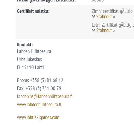
Certifikát můstku:
Zimní certifikát gĂĽltig
Stáhnout
»
Letní Zertifikat gĂĽltig
Stáhnout
»
Kontakt:
Lahden Hiihtoseura
Urheilukeskus
FI-15110 Lahti
Phone: +358 (3) 81 68 12
Fax: +358 (3) 751 00 79
lahden.hs@lahdenhiihtoseura.fi
www.lahdenhiihtoseura.fi
www.lahtiskigames.com