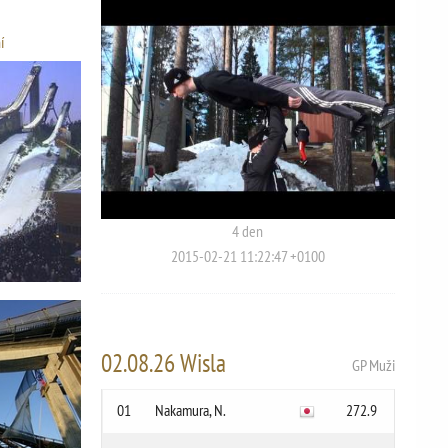
í
4 den
2015-02-21 11:22:47 +0100
02.08.26 Wisla
GP Muži
01
Nakamura, N.
272.9