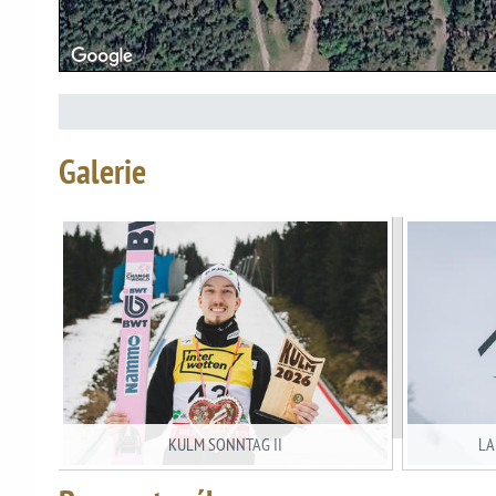
Galerie
KULM SONNTAG II
LA