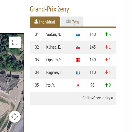
Grand-Prix ženy
Individual
Tým
01
Vodan, N.
150
3
02
Klinec, E.
145
1
03
Opseth, S.
140
1
04
Pagnier, J.
110
1
05
Ito, Y.
98
9
Celkové výsledky
»