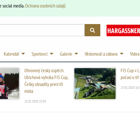
e social media.
Ochrana osobních údajů
Kalendář
Sportovci
Galerie
Vědomosti a zábava
Videa
Ohromný český úspěch.
FIS Cup v L
Ulrichová vyhrála FIS Cup,
počasí o tř
Češky obsadily první tři
23.01.2020 16:
místa
22.02.2020 15:03