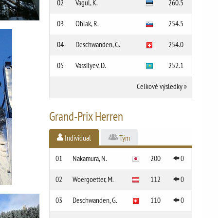
02
Vagul, K.
260.5
03
Oblak, R.
254.5
04
Deschwanden, G.
254.0
05
Vassilyev, D.
252.1
Celkové výsledky
»
Grand-Prix Herren
Individual
Tým
01
Nakamura, N.
200
0
02
Woergoetter, M.
112
0
03
Deschwanden, G.
110
0