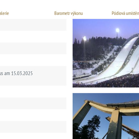
alerie
Barometr výkonu
Pódiová umístěn
kus am 15.03.2025