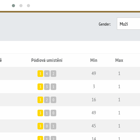
Gender
:
ě
Pódiová umístění
Min
Max
49
1
3
4
2
3
1
3
3
1
16
1
3
2
0
49
1
3
1
0
45
1
3
0
1
14
1
2
1
2