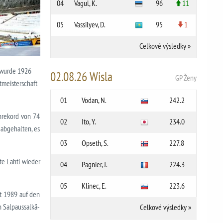
04
Vagul, K.
96
11
05
Vassilyev, D.
95
1
Celkové výsledky
»
n wurde 1926
02.08.26 Wisla
GP Ženy
tmeisterschaft
01
Vodan, N.
242.2
nrekord von 74
02
Ito, Y.
234.0
 abgehalten, es
03
Opseth, S.
227.8
te Lahti wieder
04
Pagnier, J.
224.3
05
Klinec, E.
223.6
ft 1989 auf den
 Salpaussalkä-
Celkové výsledky
»