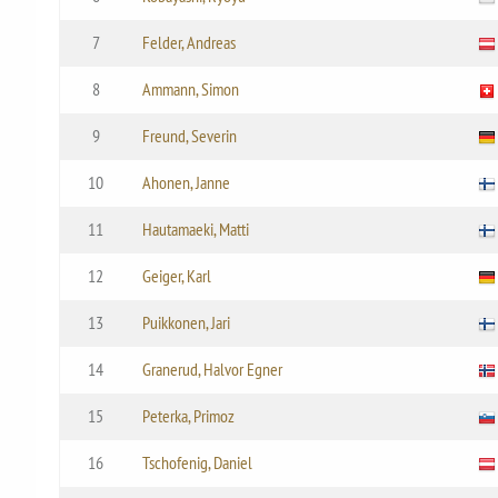
7
Felder, Andreas
8
Ammann, Simon
9
Freund, Severin
10
Ahonen, Janne
11
Hautamaeki, Matti
12
Geiger, Karl
13
Puikkonen, Jari
14
Granerud, Halvor Egner
15
Peterka, Primoz
16
Tschofenig, Daniel