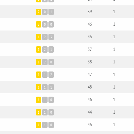
39
1
2
0
1
46
1
2
0
0
46
1
1
2
3
37
1
1
2
1
38
1
1
2
0
42
1
1
1
2
48
1
1
1
1
46
1
1
1
0
44
1
1
1
0
46
1
1
1
0