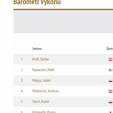
Barometr výkonu
Jméno
Zem
1
Kraft, Stefan
2
Nykaenen, Matti
3
Malysz, Adam
4
Widhoelzl, Andreas
5
Stoch, Kamil
6
Kobayashi, Ryoyu