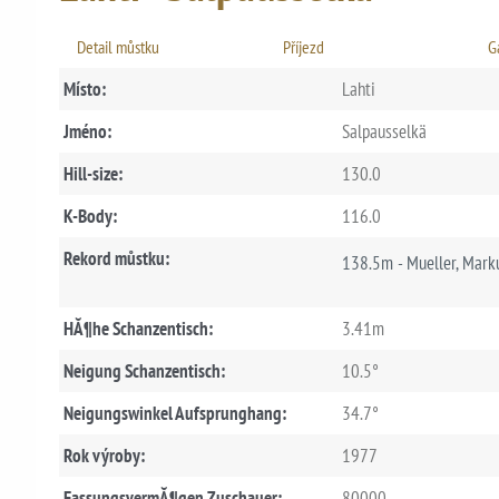
Detail můstku
Příjezd
G
Místo:
Lahti
Jméno:
Salpausselkä
Hill-size:
130.0
K-Body:
116.0
Rekord můstku:
138.5m - Mueller, Mar
HĂ¶he Schanzentisch:
3.41m
Neigung Schanzentisch:
10.5°
Neigungswinkel Aufsprunghang:
34.7°
Rok výroby:
1977
FassungsvermĂ¶gen Zuschauer:
80000