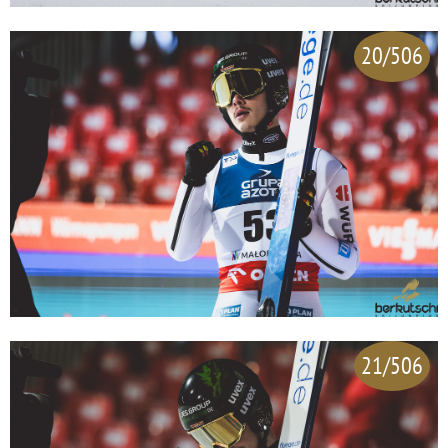
20/506
21/506