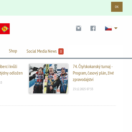
OK
Shop
Social Media News
0
iberci kvůli
74. Čtyřskokanský turnaj -
i týdny odložen
Program, časový plán, živé
zpravodajství
53
23.12.2025 07:33