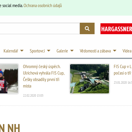
e social media.
Ochrana osobních údajů
Kalendář
Sportovci
Galerie
Vědomosti a zábava
Videa
Ohromný český úspěch.
FIS Cup v L
Ulrichová vyhrála FIS Cup,
počasí o tř
Češky obsadily první tři
23.01.2020 16:
místa
22.02.2020 15:03
N NH