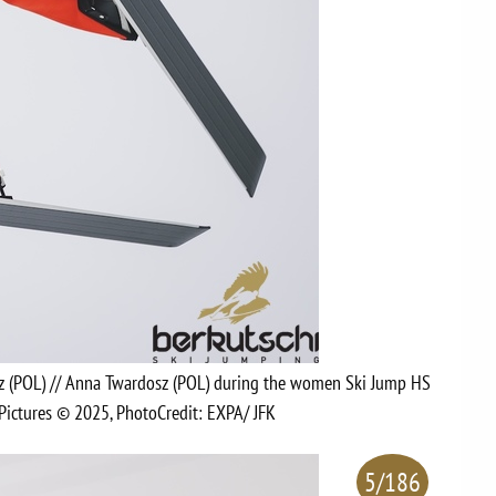
sz (POL) // Anna Twardosz (POL) during the women Ski Jump HS
ictures © 2025, PhotoCredit: EXPA/ JFK
5/186