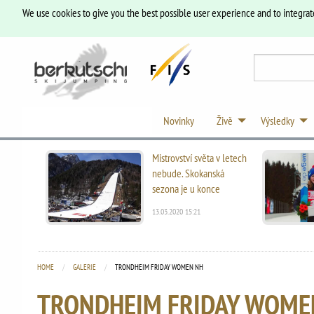
We use cookies to give you the best possible user experience and to integrat
Novinky
Živě
Výsledky
Mistrovství světa v letech
nebude. Skokanská
sezona je u konce
13.03.2020 15:21
HOME
GALERIE
CURRENT:
TRONDHEIM FRIDAY WOMEN NH
TRONDHEIM FRIDAY WOME