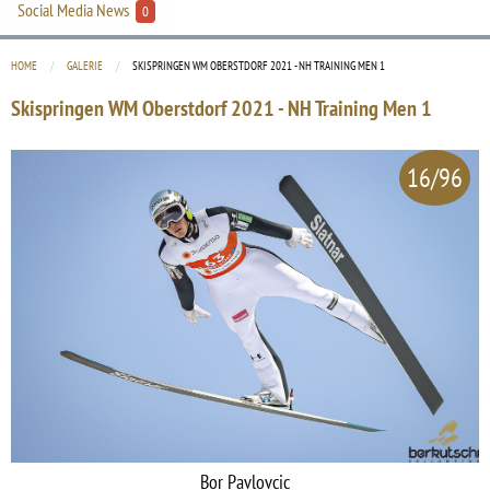
Social Media News
0
HOME
GALERIE
CURRENT:
SKISPRINGEN WM OBERSTDORF 2021 - NH TRAINING MEN 1
Skispringen WM Oberstdorf 2021 - NH Training Men 1
16/96
Bor Pavlovcic