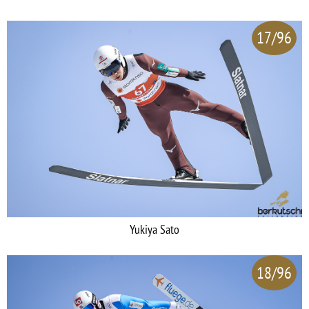
17/96
Yukiya Sato
18/96