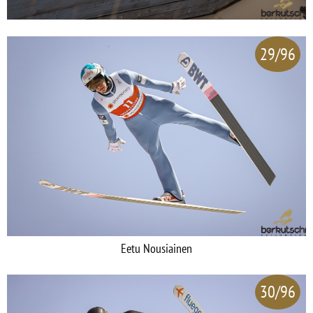
29/96
Eetu Nousiainen
30/96