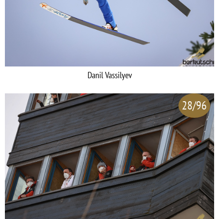
Danil Vassilyev
28/96