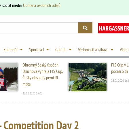
e social media.
Ochrana osobních údajů
Kalendář
Sportovci
Galerie
Vědomosti a zábava
Videa
Ohromný český úspěch.
FIS Cup v L
Ulrichová vyhrála FIS Cup,
počasí o tř
Češky obsadily první tři
23.01.2020 16:
místa
22.02.2020 15:03
- Competition Day 2