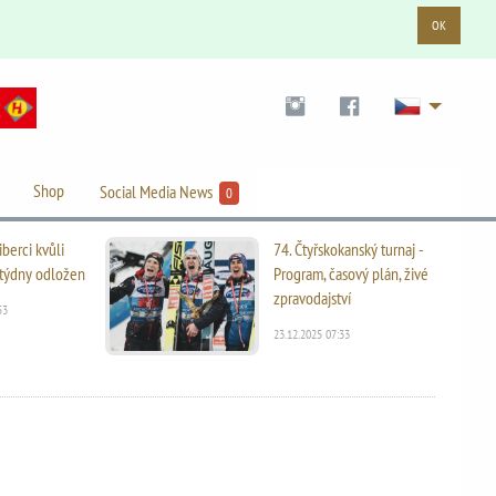
OK
Shop
Social Media News
0
iberci kvůli
74. Čtyřskokanský turnaj -
i týdny odložen
Program, časový plán, živé
zpravodajství
53
23.12.2025 07:33