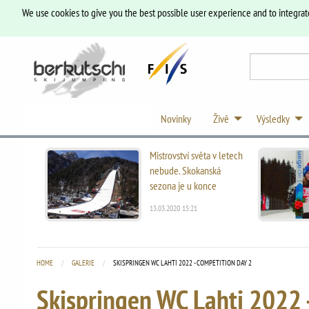
We use cookies to give you the best possible user experience and to integrat
Novinky
Živě
Výsledky
Mistrovství světa v letech
nebude. Skokanská
sezona je u konce
13.03.2020 15:21
HOME
GALERIE
CURRENT:
SKISPRINGEN WC LAHTI 2022 - COMPETITION DAY 2
Skispringen WC Lahti 2022 