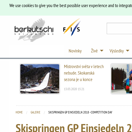
We use cookies to give you the best possible user experience and to integrat
Novinky
Živě
Výsledky
Mistrovství světa v letech
nebude. Skokanská
sezona je u konce
13.03.2020 15:21
HOME
GALERIE
CURRENT:
SKISPRINGEN GP EINSIEDELN 2018 - COMPETITION DAY
Skispringen GP Einsiedeln 