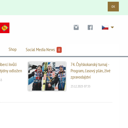
OK
Shop
Social Media News
0
iberci kvůli
74. Čtyřskokanský turnaj -
i týdny odložen
Program, časový plán, živé
zpravodajství
53
23.12.2025 07:33