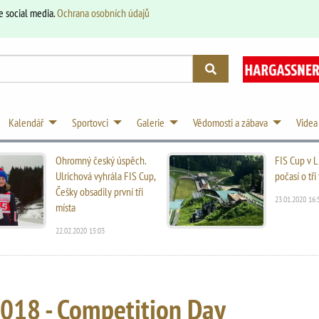
e social media.
Ochrana osobních údajů
Kalendář
Sportovci
Galerie
Vědomosti a zábava
Videa
Ohromný český úspěch.
FIS Cup v L
Ulrichová vyhrála FIS Cup,
počasí o tř
Češky obsadily první tři
23.01.2020 16:
místa
22.02.2020 15:03
2018 - Competition Day