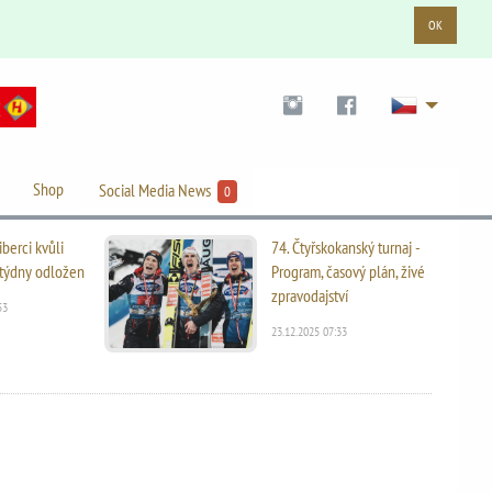
OK
Shop
Social Media News
0
iberci kvůli
74. Čtyřskokanský turnaj -
i týdny odložen
Program, časový plán, živé
zpravodajství
53
23.12.2025 07:33