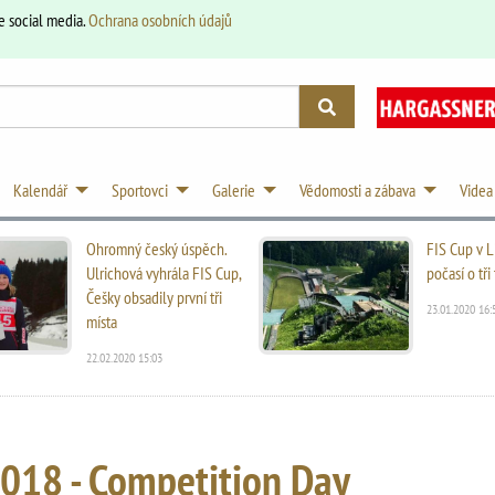
e social media.
Ochrana osobních údajů
Kalendář
Sportovci
Galerie
Vědomosti a zábava
Videa
Ohromný český úspěch.
FIS Cup v L
Ulrichová vyhrála FIS Cup,
počasí o tř
Češky obsadily první tři
23.01.2020 16:
místa
22.02.2020 15:03
2018 - Competition Day