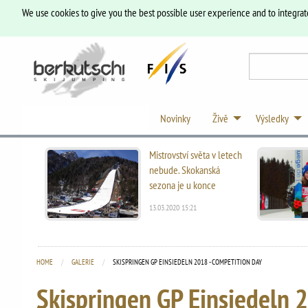
We use cookies to give you the best possible user experience and to integrat
Novinky
Živě
Výsledky
Mistrovství světa v letech
nebude. Skokanská
sezona je u konce
13.03.2020 15:21
HOME
GALERIE
CURRENT:
SKISPRINGEN GP EINSIEDELN 2018 - COMPETITION DAY
Skispringen GP Einsiedeln 