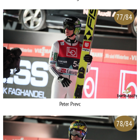
77/84
Peter Prevc
78/84