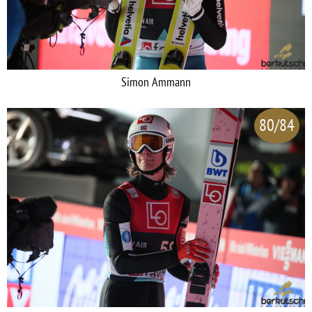
Simon Ammann
80/84