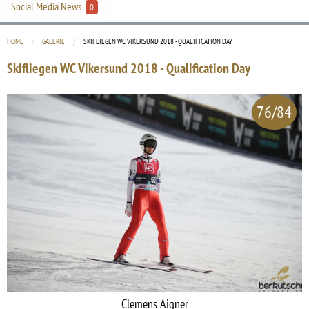
Social Media News
0
HOME
GALERIE
CURRENT:
SKIFLIEGEN WC VIKERSUND 2018 - QUALIFICATION DAY
Skifliegen WC Vikersund 2018 - Qualification Day
76/84
Clemens Aigner