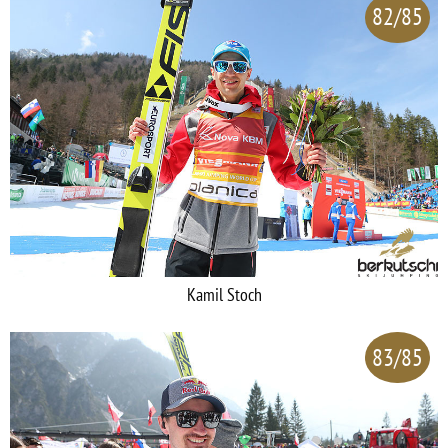
82/85
Kamil Stoch
83/85