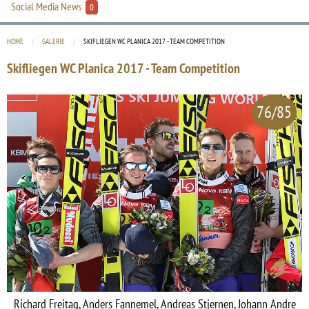
Social Media News
0
HOME
GALERIE
CURRENT:
SKIFLIEGEN WC PLANICA 2017 - TEAM COMPETITION
Skifliegen WC Planica 2017 - Team Competition
76/85
Richard Freitag, Anders Fannemel, Andreas Stjernen, Johann Andre