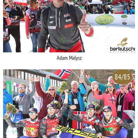
Adam Malysz
84/85