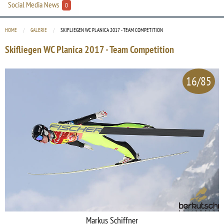
Social Media News
0
HOME
GALERIE
CURRENT:
SKIFLIEGEN WC PLANICA 2017 - TEAM COMPETITION
Skifliegen WC Planica 2017 - Team Competition
16/85
Markus Schiffner