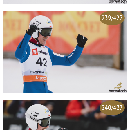
239/427
240/427