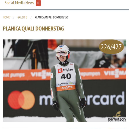
Social Media News
0
HOME
GALERIE
CURRENT:
PLANICA QUALI DONNERSTAG
PLANICA QUALI DONNERSTAG
226/427