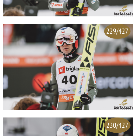
229/427
230/427