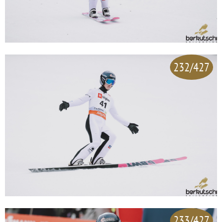
232/427
233/427