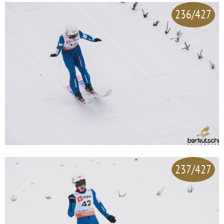
236/427
237/427