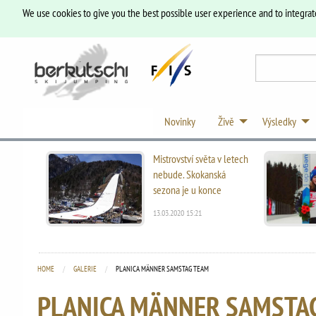
We use cookies to give you the best possible user experience and to integrat
Novinky
Živě
Výsledky
Mistrovství světa v letech
nebude. Skokanská
sezona je u konce
13.03.2020 15:21
HOME
GALERIE
CURRENT:
PLANICA MÄNNER SAMSTAG TEAM
PLANICA MÄNNER SAMSTA