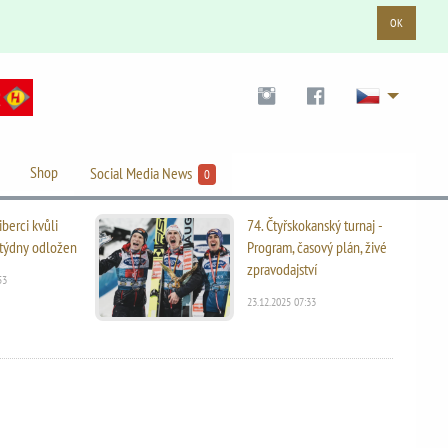
OK
Shop
Social Media News
0
iberci kvůli
74. Čtyřskokanský turnaj -
i týdny odložen
Program, časový plán, živé
zpravodajství
53
23.12.2025 07:33