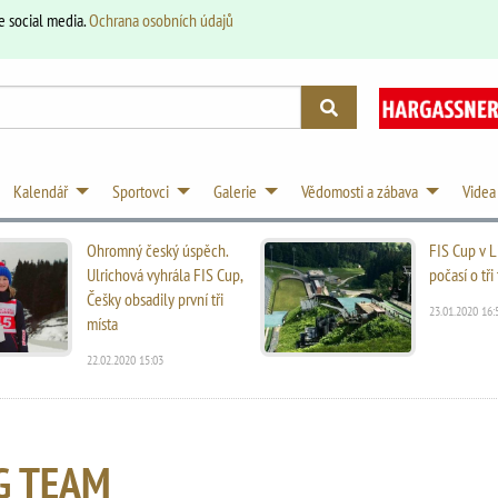
e social media.
Ochrana osobních údajů
Kalendář
Sportovci
Galerie
Vědomosti a zábava
Videa
Ohromný český úspěch.
FIS Cup v L
Ulrichová vyhrála FIS Cup,
počasí o tř
Češky obsadily první tři
23.01.2020 16:
místa
22.02.2020 15:03
G TEAM