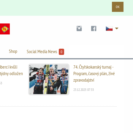
OK
Shop
Social Media News
0
iberci kvůli
74. Čtyřskokanský turnaj -
i týdny odložen
Program, časový plán, živé
zpravodajství
53
23.12.2025 07:33