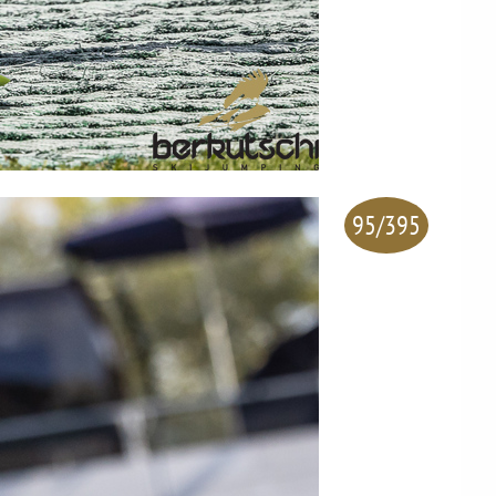
95/395