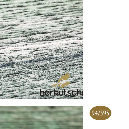
94/395