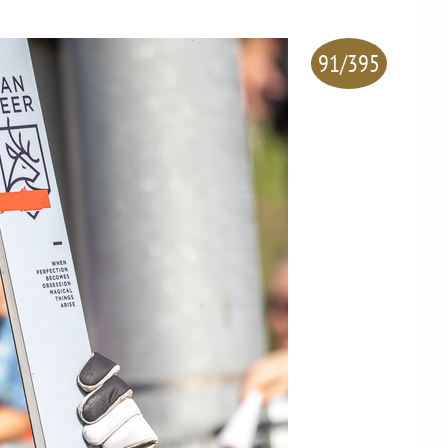
91/395