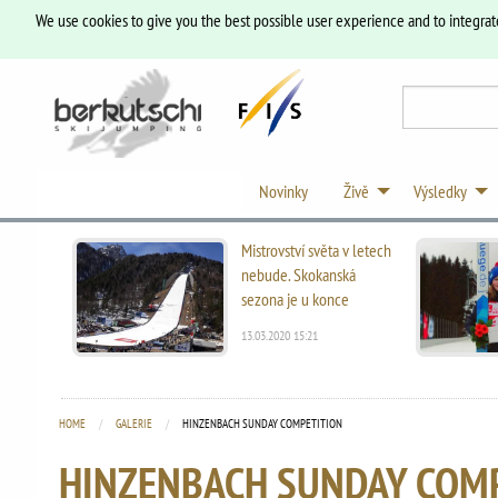
We use cookies to give you the best possible user experience and to integrat
Novinky
Živě
Výsledky
Mistrovství světa v letech
nebude. Skokanská
sezona je u konce
13.03.2020 15:21
HOME
GALERIE
CURRENT:
HINZENBACH SUNDAY COMPETITION
HINZENBACH SUNDAY COM