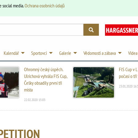
e social media.
Ochrana osobních údajů
Kalendář
Sportovci
Galerie
Vědomosti a zábava
Videa
Ohromný český úspěch.
FIS Cup v L
Ulrichová vyhrála FIS Cup,
počasí o tř
Češky obsadily první tři
23.01.2020 16:
místa
22.02.2020 15:03
PETITION