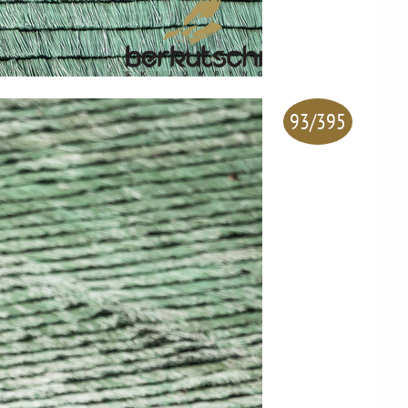
93/395