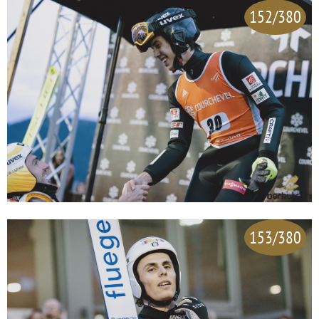
152/380
153/380