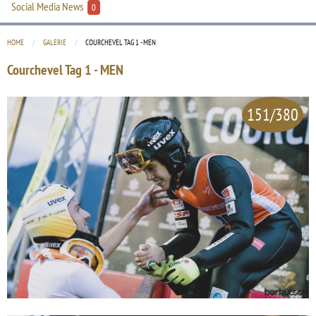
Social Media News
0
HOME
GALERIE
CURRENT:
COURCHEVEL TAG 1 - MEN
Courchevel Tag 1 - MEN
151/380