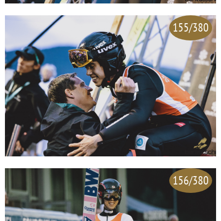
155/380
156/380