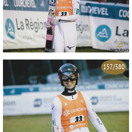
157/380