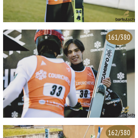
161/380
162/380