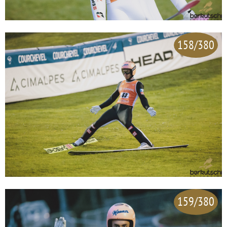
158/380
159/380