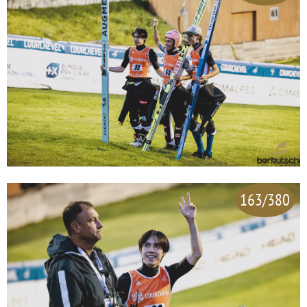
163/380