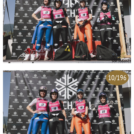
10/196