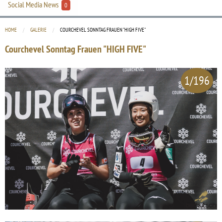
Social Media News
0
HOME
GALERIE
CURRENT:
COURCHEVEL SONNTAG FRAUEN "HIGH FIVE"
Courchevel Sonntag Frauen "HIGH FIVE"
1/196