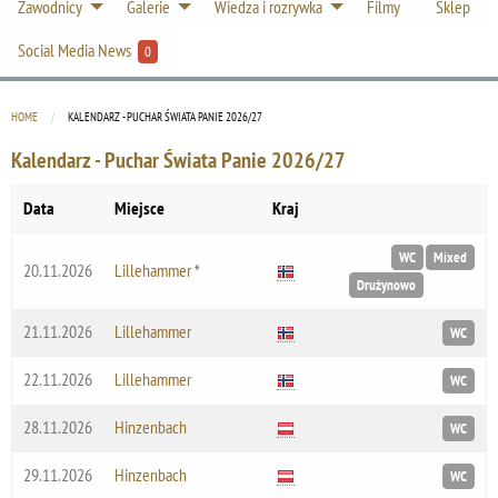
Zawodnicy
Galerie
Wiedza i rozrywka
Filmy
Sklep
Social Media News
0
HOME
CURRENT:
KALENDARZ - PUCHAR ŚWIATA PANIE 2026/27
Kalendarz - Puchar Świata Panie 2026/27
Data
Miejsce
Kraj
WC
Mixed
20.11.2026
Lillehammer
*
Drużynowo
21.11.2026
Lillehammer
WC
22.11.2026
Lillehammer
WC
28.11.2026
Hinzenbach
WC
29.11.2026
Hinzenbach
WC