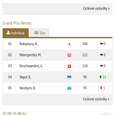
Celkové výsledky
»
Grand-Prix Herren
Individual
Tým
01
Nakamura, N.
200
0
02
Woergoetter, M.
112
0
03
Deschwanden, G.
110
0
04
Vagul, K.
96
11
05
Vassilyev, D.
95
1
Celkové výsledky
»
02.08.26 Wisla