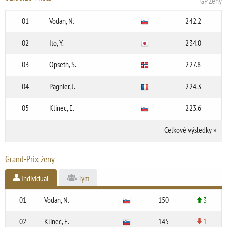
GP Ženy
01
Vodan, N.
242.2
02
Ito, Y.
234.0
03
Opseth, S.
227.8
04
Pagnier, J.
224.3
05
Klinec, E.
223.6
Celkové výsledky
»
Grand-Prix ženy
Individual
Tým
01
Vodan, N.
150
3
02
Klinec, E.
145
1