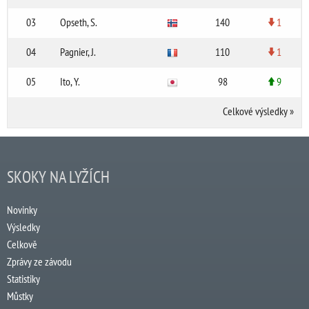
03
Opseth, S.
140
1
04
Pagnier, J.
110
1
05
Ito, Y.
98
9
Celkové výsledky
»
SKOKY NA LYŽÍCH
Novinky
Výsledky
Celkově
Zprávy ze závodu
Statistiky
Můstky