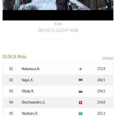
4 den
2015-02-21 11:22:47 +0100
02.08.26 Wisla
GP Muži
01
Nakamura, N.
272.9
02
Vagul, K.
260.5
03
Oblak, R.
254.5
04
Deschwanden, G.
254.0
05
Vassilyev, D.
252.1