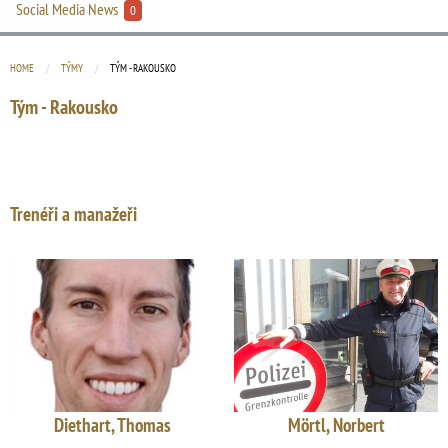
Social Media News
0
HOME
TÝMY
CURRENT:
TÝM - RAKOUSKO
Tým - Rakousko
Trenéři a manažeři
Diethart, Thomas
Mörtl, Norbert