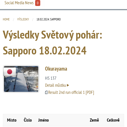
Social Media News
0
HOME
VÝSLEDKY
CURRENT:
18.02.2024: SAPPORO
Výsledky Světový pohár:
Sapporo
18.02.2024
Okurayama
HS 137
Detail můstku
Result 2nd run official 1 [PDF]
Místo
Číslo
Jméno
Země
Celkově