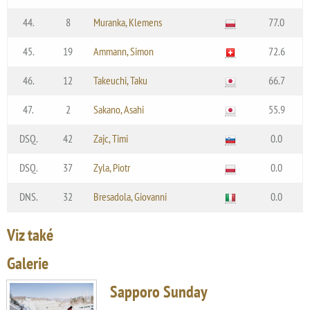
44.
8
Muranka, Klemens
77.0
45.
19
Ammann, Simon
72.6
46.
12
Takeuchi, Taku
66.7
47.
2
Sakano, Asahi
55.9
DSQ.
42
Zajc, Timi
0.0
DSQ.
37
Zyla, Piotr
0.0
DNS.
32
Bresadola, Giovanni
0.0
Viz také
Galerie
Sapporo Sunday