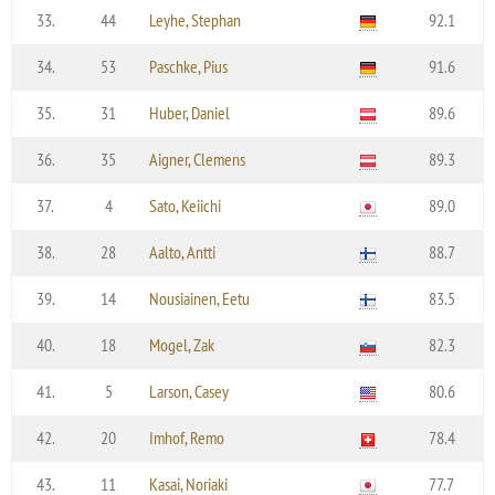
33.
44
Leyhe, Stephan
92.1
34.
53
Paschke, Pius
91.6
35.
31
Huber, Daniel
89.6
36.
35
Aigner, Clemens
89.3
37.
4
Sato, Keiichi
89.0
38.
28
Aalto, Antti
88.7
39.
14
Nousiainen, Eetu
83.5
40.
18
Mogel, Zak
82.3
41.
5
Larson, Casey
80.6
42.
20
Imhof, Remo
78.4
43.
11
Kasai, Noriaki
77.7