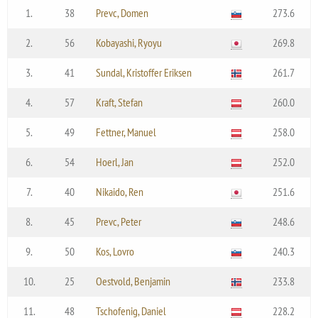
1.
38
Prevc, Domen
273.6
2.
56
Kobayashi, Ryoyu
269.8
3.
41
Sundal, Kristoffer Eriksen
261.7
4.
57
Kraft, Stefan
260.0
5.
49
Fettner, Manuel
258.0
6.
54
Hoerl, Jan
252.0
7.
40
Nikaido, Ren
251.6
8.
45
Prevc, Peter
248.6
9.
50
Kos, Lovro
240.3
10.
25
Oestvold, Benjamin
233.8
11.
48
Tschofenig, Daniel
228.2