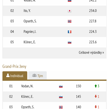
01
Vodan, N.
242.2
02
Ito, Y.
234.0
03
Opseth, S.
227.8
04
Pagnier, J.
224.3
05
Klinec, E.
223.6
Celkové výsledky
»
Grand-Prix ženy
Individual
Tým
01
Vodan, N.
150
3
02
Klinec, E.
145
1
03
Opseth, S.
140
1