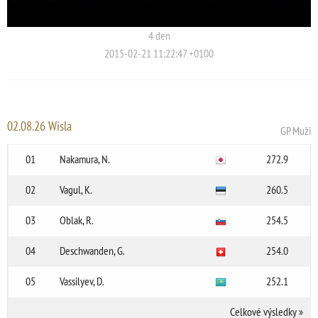
4 den
2015-02-21 11:22:47 +0100
02.08.26 Wisla
GP Muži
01
Nakamura, N.
272.9
02
Vagul, K.
260.5
03
Oblak, R.
254.5
04
Deschwanden, G.
254.0
05
Vassilyev, D.
252.1
Celkové výsledky
»