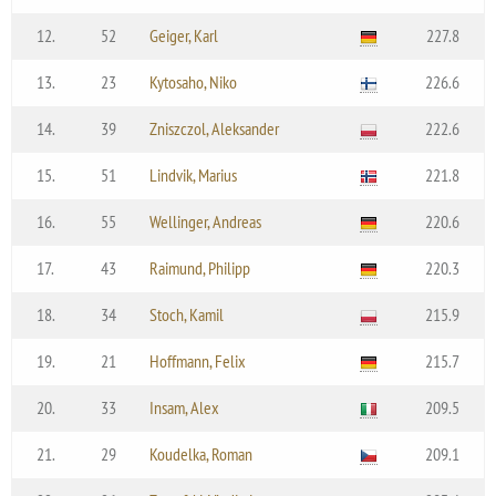
12.
52
Geiger, Karl
227.8
13.
23
Kytosaho, Niko
226.6
14.
39
Zniszczol, Aleksander
222.6
15.
51
Lindvik, Marius
221.8
16.
55
Wellinger, Andreas
220.6
17.
43
Raimund, Philipp
220.3
18.
34
Stoch, Kamil
215.9
19.
21
Hoffmann, Felix
215.7
20.
33
Insam, Alex
209.5
21.
29
Koudelka, Roman
209.1