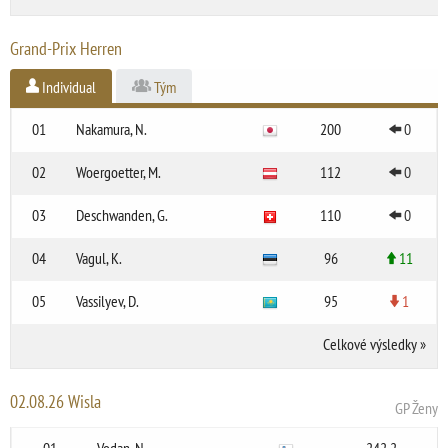
Grand-Prix Herren
Individual
Tým
01
Nakamura, N.
200
0
02
Woergoetter, M.
112
0
03
Deschwanden, G.
110
0
04
Vagul, K.
96
11
05
Vassilyev, D.
95
1
Celkové výsledky
»
02.08.26 Wisla
GP Ženy