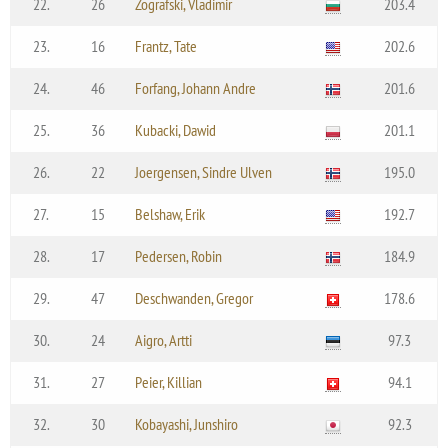
22.
26
Zografski, Vladimir
203.4
23.
16
Frantz, Tate
202.6
24.
46
Forfang, Johann Andre
201.6
25.
36
Kubacki, Dawid
201.1
26.
22
Joergensen, Sindre Ulven
195.0
27.
15
Belshaw, Erik
192.7
28.
17
Pedersen, Robin
184.9
29.
47
Deschwanden, Gregor
178.6
30.
24
Aigro, Artti
97.3
31.
27
Peier, Killian
94.1
32.
30
Kobayashi, Junshiro
92.3